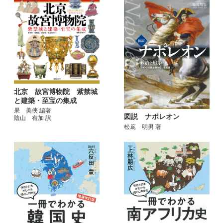
北京 故宮博物院 紫禁城
と建築・至宝の集成
果 美侠 編著
図説 ナポレオン
陰山 有加 訳
松嶌 明男 著