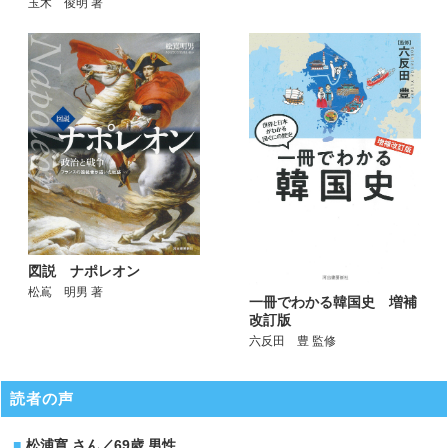
玉木 俊明 著
図説 ナポレオン
松嶌 明男 著
一冊でわかる韓国史 増補
改訂版
六反田 豊 監修
読者の声
松浦寛 さん／69歳 男性