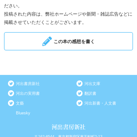
ださい。
投稿された内容は、弊社ホームページや新聞・雑誌広告などに
掲載させていただくことがございます。
この本の感想を書く
河出書房新社
河出文庫
河出の実用書
翻訳書
文藝
河出新書・人文書
Bluesky
〒162-8544 東京都新宿区東五軒町2-13