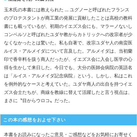
玉木氏の本書には教えられた ... ユグノーと呼ばれたフランス
のプロテスタントが商工業の発展に貢献したことは高校の教科
書にも載っているが、初期のイエズス会にも、マラーノないし
コンベルソと呼ばれたユダヤ教からカトリックへの改宗者が少
なくなかったとは驚いた。私も自著で、改宗ユダヤ人の南蛮医
ルイス・アルメイダについて言及した。アルメイダは、当初蘭
印で香辛料を扱う商人だったが、イエズス会に入会し医学の心
得を生かして来日した。今日でも、大分の医師会病院の英語名
は「ルイス・アルメイダ記念病院」という。しかし、私はこれ
を例外的なケースと考えていた。ユダヤ商人の出自を持つイエ
ズス会士たちが、商線を教線に替えて活躍したと言う視点は、
まさに〝目からウロコ〟だった。
この本の感想をおよせ下さい
本書をお読みになったご意見・ご感想などをお気軽にお寄せく