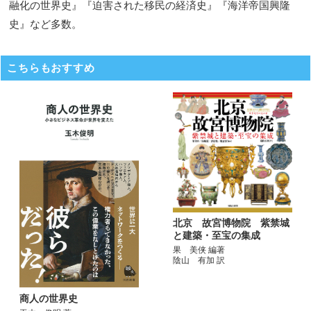
融化の世界史』『迫害された移民の経済史』『海洋帝国興隆
史』など多数。
こちらもおすすめ
北京 故宮博物院 紫禁城
と建築・至宝の集成
果 美侠 編著
陰山 有加 訳
商人の世界史