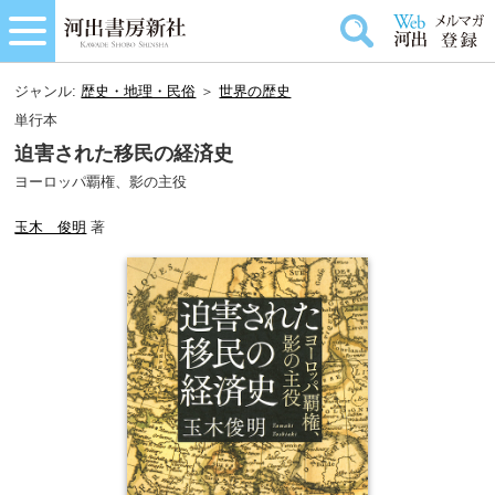
ジャンル:
歴史・地理・民俗
＞
世界の歴史
単行本
迫害された移民の経済史
ヨーロッパ覇権、影の主役
玉木 俊明
著