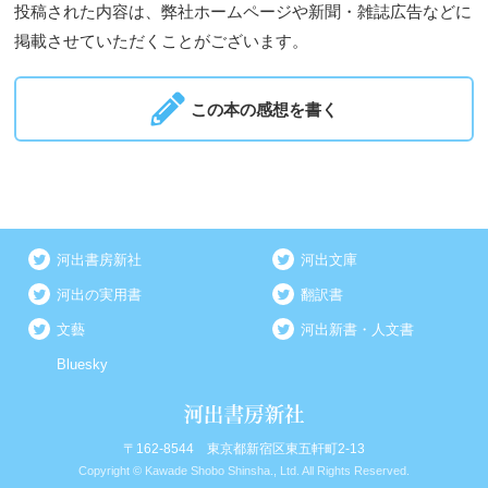
投稿された内容は、弊社ホームページや新聞・雑誌広告などに
掲載させていただくことがございます。
この本の感想を書く
河出書房新社
河出文庫
河出の実用書
翻訳書
文藝
河出新書・人文書
Bluesky
〒162-8544 東京都新宿区東五軒町2-13
Copyright © Kawade Shobo Shinsha., Ltd. All Rights Reserved.