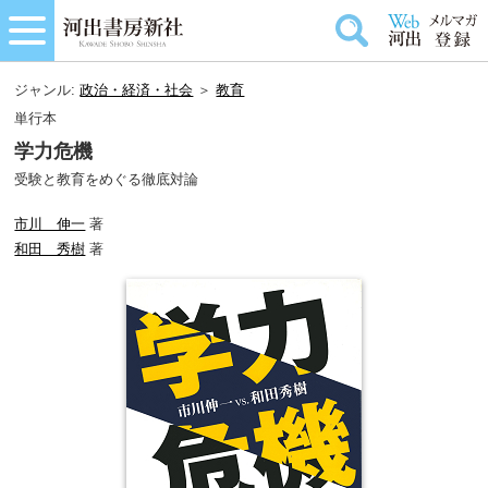
ジャンル:
政治・経済・社会
＞
教育
単行本
学力危機
受験と教育をめぐる徹底対論
市川 伸一
著
和田 秀樹
著