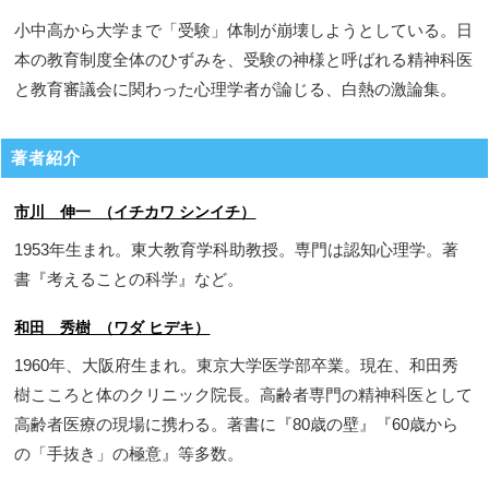
小中高から大学まで「受験」体制が崩壊しようとしている。日
本の教育制度全体のひずみを、受験の神様と呼ばれる精神科医
と教育審議会に関わった心理学者が論じる、白熱の激論集。
著者紹介
市川 伸一 （イチカワ シンイチ）
1953年生まれ。東大教育学科助教授。専門は認知心理学。著
書『考えることの科学』など。
和田 秀樹 （ワダ ヒデキ）
1960年、大阪府生まれ。東京大学医学部卒業。現在、和田秀
樹こころと体のクリニック院長。高齢者専門の精神科医として
高齢者医療の現場に携わる。著書に『80歳の壁』『60歳から
の「手抜き」の極意』等多数。