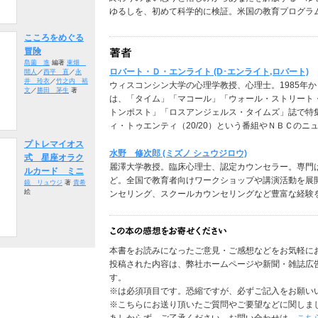
ゆるしを、初めて科学的に検証。米国の教育プログラ
こころをめぐる
冒険
島薗 進
編著
東畑
ロバート・Ｄ・エンライト (D･エンライト,ロバート)
開人
／
西平 直
／
永
井 玲衣
／
竹之内 裕
ウィスコンシン大学の心理学教授、心理士。1985年
文
／
勝田 茅生
著
は、「タイム」「マコール」「ウォール・ストリート
トンポスト」「ロスアンジェルス・タイムズ」誌で特
ィ・トゥエンティ（20/20）という番組やＮＢＣのニ
プトレマイオス
水野 修次郎 (ミズノ シュウジロウ)
式 星座オラク
麗澤大学教授。臨床心理士、認定カウンセラー。専門
ルカード ミニ
ど。全国で教育者向けワークショップや講演活動を展
鏡 リュウジ
著
貴希
絵
ンセリング、スクールカウンセリングなど豊富な経験
本書をお読みになったご意見・ご感想などをお気軽に
投稿された内容は、弊社ホームページや新聞・雑誌広
す。
※は必須項目です。恐縮ですが、必ずご記入をお願い
※こちらにお送り頂いたご質問やご要望などに関しま