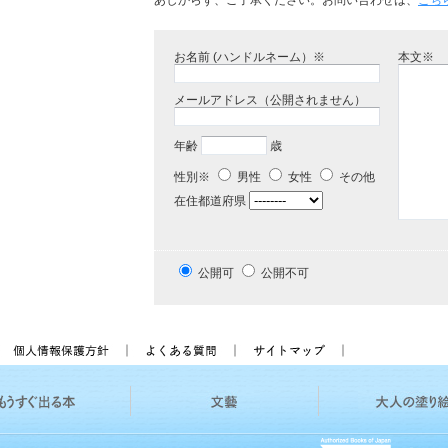
あしからず、ご了承ください。お問い合わせは、
こち
お名前 (ハンドルネーム）※
本文※
メールアドレス（公開されません）
年齢
歳
性別※
男性
女性
その他
在住都道府県
公開可
公開不可