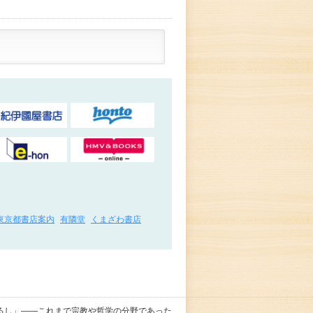
東京都書店案内
有隣堂
くまざわ書店
るし」――これまで宗教や哲学の分野であった