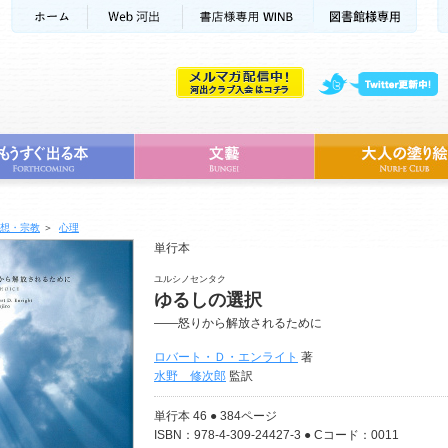
想・宗教
＞
心理
単行本
ユルシノセンタク
ゆるしの選択
――怒りから解放されるために
ロバート・Ｄ・エンライト
著
水野 修次郎
監訳
単行本 46 ● 384ページ
ISBN：978-4-309-24427-3 ● Cコード：0011