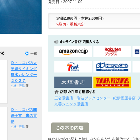
発売日：2007.11.09
定価2,860円（本体2,600円）
×品切・重版未定
Ｄｒ．コパの大
開運タイミング
風水カレンダー
２０２７
小林 祥晃
著
三省堂書店・岩波ブックセンター
紀伊國屋書店
丸善ジュンク堂書店
Ｄｒ．コパの開
運干支 未の置
物
小林 祥晃
著
終わりのない怒りと憎しみからあなたを解放する「ゆ