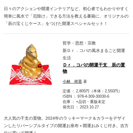
日々のアクションや開運インテリアなど、初心者でもわかりやすく
簡単に風水で「厄除け」できる方法を教える書籍に、オリジナルの
「辰の宝くじケース」をつけた開運スペシャルセット！
哲学・思想・宗教
新Ｄｒ．コパの風水まるごと開運
生活
Ｄｒ．コパの開運干支 辰の置
物
小林 祥晃
著
定価
2,805円（本体：2,550円）
ISBN
978-4-309-30030-6
在庫
×品切・重版未定
発売日
2023.10.27
大人気の干支の置物。2024年のラッキーマーク＆カラーをデザイ
ンしたリバーシブルタイプの開運お座布＋開運おみくじ付き。吉方