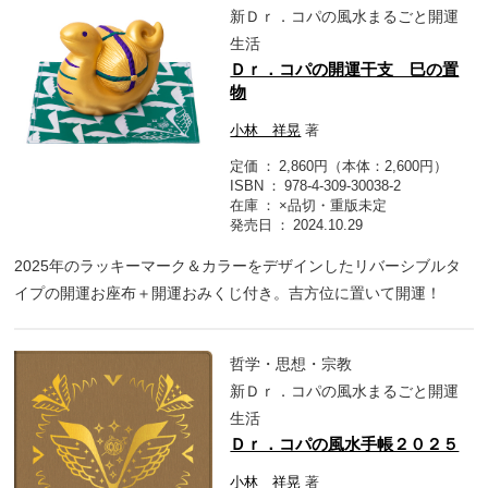
新Ｄｒ．コパの風水まるごと開運
生活
Ｄｒ．コパの開運干支 巳の置
物
小林 祥晃
著
定価
2,860円（本体：2,600円）
ISBN
978-4-309-30038-2
在庫
×品切・重版未定
発売日
2024.10.29
2025年のラッキーマーク＆カラーをデザインしたリバーシブルタ
イプの開運お座布＋開運おみくじ付き。吉方位に置いて開運！
哲学・思想・宗教
新Ｄｒ．コパの風水まるごと開運
生活
Ｄｒ．コパの風水手帳２０２５
小林 祥晃
著