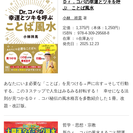
Ｄｒ．コパの幸運とツキを呼
ぶ ことば風水
小林 祥晃
著
定価
1,375円（本体：1,250円）
ISBN
978-4-309-29568-8
在庫
○在庫あり
発売日
2025.12.23
あなたにいま必要な「ことば」を見つける→声に出す→そして行動
する。この３ステップで人生はみるみる好転する！ 幸せになる法
則が見つかるＤｒ．コパ秘伝の風水格言を多数紹介した１冊。改
題・改訂版。
哲学・思想・宗教
新Ｄｒ．コパの風水まるごと開運