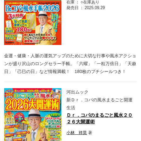
在庫
○在庫あり
発売日
2025.09.29
金運・健康・人脈の運気アップのために大切な行事や風水アクショ
ンが盛り沢山のロングセラー手帳。「六曜」「一粒万倍日」「天赦
日」「己巳の日」など情報満載！ 180枚のプチシールつき！
河出ムック
新Ｄｒ．コパの風水まるごと開運
生活
Ｄｒ．コパのまるごと風水２０
２６大開運術
小林 祥晃
著