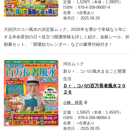
定価
1,529円（本体：1,390円）
ISBN
978-4-309-98087-4
在庫
○在庫あり
発売日
2025.09.29
大好評のコパ風水の決定版ムック。2026年を豊かで幸福な１年に
する本命星別の日々役立つ開運情報を詳しく紹介。金銀シール、祈
願書セット、「開運絵カレンダー」などの豪華付録付き！
河出ムック
新Ｄｒ．コパの風水まるごと開運
生活
Ｄｒ．コパの百万長者風水２０
２６
小林 祥晃
著
定価
1,595円（本体：1,450円）
ISBN
978-4-309-98084-3
在庫
○在庫あり
発売日
2025.08.05