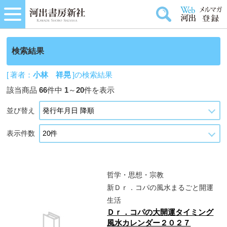
検索結果
[ 著者：
小林 祥晃
]の検索結果
該当商品
66
件中
1
～
20
件を表示
並び替え
表示件数
哲学・思想・宗教
新Ｄｒ．コパの風水まるごと開運
生活
Ｄｒ．コパの大開運タイミング
風水カレンダー２０２７