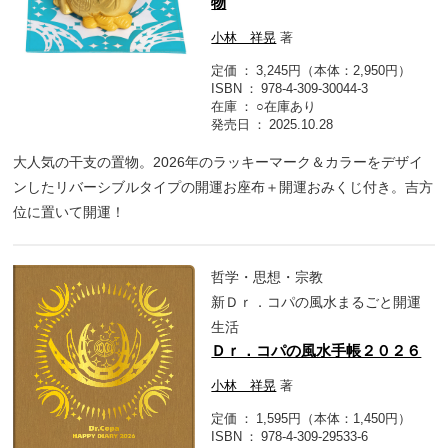
物
小林 祥晃
著
定価
3,245円（本体：2,950円）
ISBN
978-4-309-30044-3
在庫
○在庫あり
発売日
2025.10.28
大人気の干支の置物。2026年のラッキーマーク＆カラーをデザイ
ンしたリバーシブルタイプの開運お座布＋開運おみくじ付き。吉方
位に置いて開運！
哲学・思想・宗教
新Ｄｒ．コパの風水まるごと開運
生活
Ｄｒ．コパの風水手帳２０２６
小林 祥晃
著
定価
1,595円（本体：1,450円）
ISBN
978-4-309-29533-6