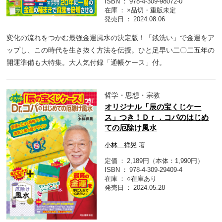
ISBN
978-4-309-98072-0
在庫
×品切・重版未定
発売日
2024.08.06
変化の流れをつかむ最強金運風水の決定版！「銭洗い」で金運をア
ップし、この時代を生き抜く方法を伝授。ひと足早い二〇二五年の
開運準備も大特集。大人気付録「通帳ケース」付。
哲学・思想・宗教
オリジナル「辰の宝くじケー
ス」つき！Ｄｒ．コパのはじめ
ての厄除け風水
小林 祥晃
著
定価
2,189円（本体：1,990円）
ISBN
978-4-309-29409-4
在庫
○在庫あり
発売日
2024.05.28