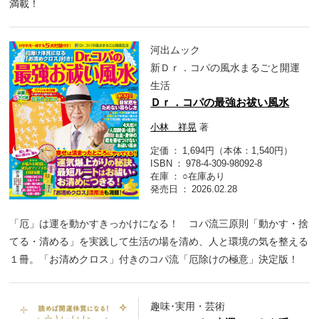
満載！
河出ムック
新Ｄｒ．コパの風水まるごと開運
生活
Ｄｒ．コパの最強お祓い風水
小林 祥晃
著
定価
1,694円（本体：1,540円）
ISBN
978-4-309-98092-8
在庫
○在庫あり
発売日
2026.02.28
「厄」は運を動かすきっかけになる！ コパ流三原則「動かす・捨
てる・清める」を実践して生活の場を清め、人と環境の気を整える
１冊。「お清めクロス」付きのコパ流「厄除けの極意」決定版！
趣味･実用・芸術