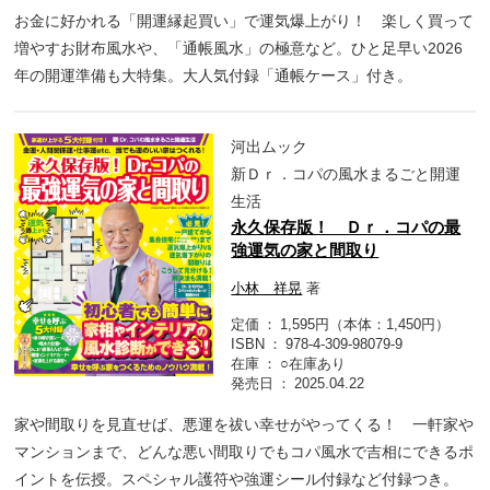
お金に好かれる「開運縁起買い」で運気爆上がり！ 楽しく買って
増やすお財布風水や、「通帳風水」の極意など。ひと足早い2026
年の開運準備も大特集。大人気付録「通帳ケース」付き。
河出ムック
新Ｄｒ．コパの風水まるごと開運
生活
永久保存版！ Ｄｒ．コパの最
強運気の家と間取り
小林 祥晃
著
定価
1,595円（本体：1,450円）
ISBN
978-4-309-98079-9
在庫
○在庫あり
発売日
2025.04.22
家や間取りを見直せば、悪運を祓い幸せがやってくる！ 一軒家や
マンションまで、どんな悪い間取りでもコパ風水で吉相にできるポ
イントを伝授。スペシャル護符や強運シール付録など付録つき。