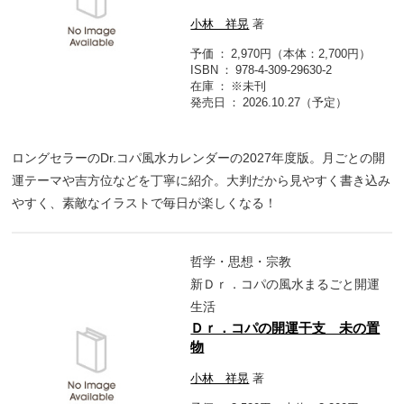
小林 祥晃
著
予価
2,970円（本体：2,700円）
ISBN
978-4-309-29630-2
在庫
※未刊
発売日
2026.10.27（予定）
ロングセラーのDr.コパ風水カレンダーの2027年度版。月ごとの開
運テーマや吉方位などを丁寧に紹介。大判だから見やすく書き込み
やすく、素敵なイラストで毎日が楽しくなる！
哲学・思想・宗教
新Ｄｒ．コパの風水まるごと開運
生活
Ｄｒ．コパの開運干支 未の置
物
小林 祥晃
著