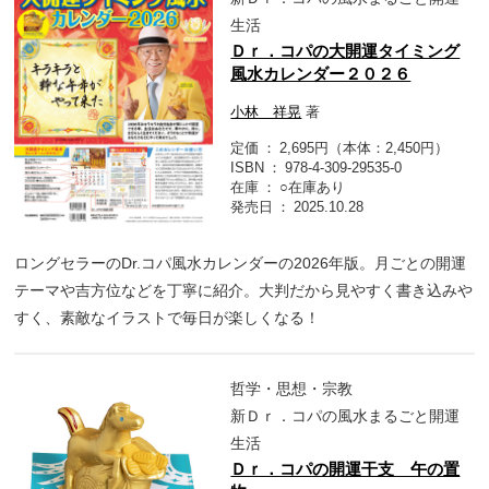
生活
Ｄｒ．コパの大開運タイミング
風水カレンダー２０２６
小林 祥晃
著
定価
2,695円（本体：2,450円）
ISBN
978-4-309-29535-0
在庫
○在庫あり
発売日
2025.10.28
ロングセラーのDr.コパ風水カレンダーの2026年版。月ごとの開運
テーマや吉方位などを丁寧に紹介。大判だから見やすく書き込みや
すく、素敵なイラストで毎日が楽しくなる！
哲学・思想・宗教
新Ｄｒ．コパの風水まるごと開運
生活
Ｄｒ．コパの開運干支 午の置