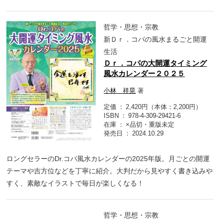
哲学・思想・宗教
新Ｄｒ．コパの風水まるごと開運
生活
Ｄｒ．コパの大開運タイミング
風水カレンダー２０２５
小林 祥晃
著
定価
2,420円（本体：2,200円）
ISBN
978-4-309-29421-6
在庫
×品切・重版未定
発売日
2024.10.29
ロングセラーのDr.コパ風水カレンダーの2025年版。月ごとの開運
テーマや吉方位などを丁寧に紹介。大判だから見やすく書き込みや
すく、素敵なイラストで毎日が楽しくなる！
哲学・思想・宗教