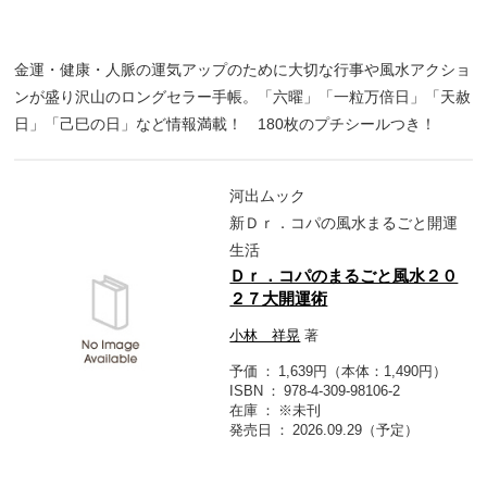
金運・健康・人脈の運気アップのために大切な行事や風水アクショ
ンが盛り沢山のロングセラー手帳。「六曜」「一粒万倍日」「天赦
日」「己巳の日」など情報満載！ 180枚のプチシールつき！
河出ムック
新Ｄｒ．コパの風水まるごと開運
生活
Ｄｒ．コパのまるごと風水２０
２７大開運術
小林 祥晃
著
予価
1,639円（本体：1,490円）
ISBN
978-4-309-98106-2
在庫
※未刊
発売日
2026.09.29（予定）