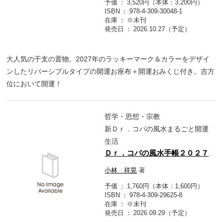
予価
3,520円（本体：3,200円）
ISBN
978-4-309-30048-1
在庫
※未刊
発売日
2026.10.27（予定）
大人気の干支の置物。2027年のラッキーマーク＆カラーをデザイ
ンしたリバーシブルタイプの開運お座布＋開運おみくじ付き。吉方
位において開運！
哲学・思想・宗教
新Ｄｒ．コパの風水まるごと開運
生活
Ｄｒ．コパの風水手帳２０２７
小林 祥晃
著
予価
1,760円（本体：1,600円）
ISBN
978-4-309-29625-8
在庫
※未刊
発売日
2026.09.29（予定）