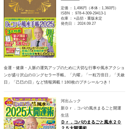
定価
1,496円（本体：1,360円）
ISBN
978-4-309-29413-1
在庫
×品切・重版未定
発売日
2024.09.27
金運・健康・人脈の運気アップのために大切な行事や風水アクショ
ンが盛り沢山のロングセラー手帳。「六曜」「一粒万倍日」「天赦
日」「己巳の日」など情報満載！180枚のプチシールつき！
河出ムック
新Ｄｒ．コパの風水まるごと開運
生活
Ｄｒ．コパのまるごと風水２０
２５大開運術