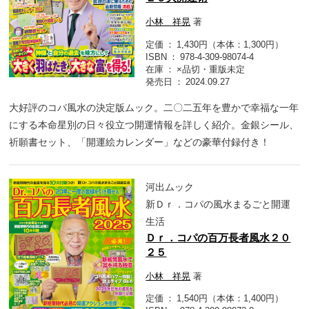
小林 祥晃
著
定価
1,430円（本体：1,300円）
ISBN
978-4-309-98074-4
在庫
×品切・重版未定
発売日
2024.09.27
大好評のコパ風水の決定版ムック。二〇二五年を豊かで幸福な一年
にする本命星別の日々役立つ開運情報を詳しく紹介。金銀シール、
祈願書セット、「開運絵カレンダー」などの豪華付録付き！
河出ムック
新Ｄｒ．コパの風水まるごと開運
生活
Ｄｒ．コパの百万長者風水２０
２５
小林 祥晃
著
定価
1,540円（本体：1,400円）