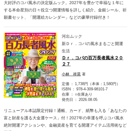
大好評のコパ風水の決定版ムック。2027年を豊かで幸福な１年に
する本命星別の日々役立つ開運情報を詳しく紹介。金銀シール、祈
願書セット、「開運絵カレンダー」などの豪華付録付き！
河出ムック
新Ｄｒ．コパの風水まるごと開運
生活
Ｄｒ．コパの百万長者風水２０
２７
小林 祥晃
著
定価
1,738円（本体：1,580円）
ISBN
978-4-309-98101-7
在庫
○在庫あり
発売日
2026.08.05
リニューアル本誌限定付録！通帳、カード、紙幣も入る「あなたの
富と財産を護る大金運ケース」付！2027年の幸運を呼ぶコパ風水
絶対開運アクションや、金融資産を育てる開運アイテム活用術など