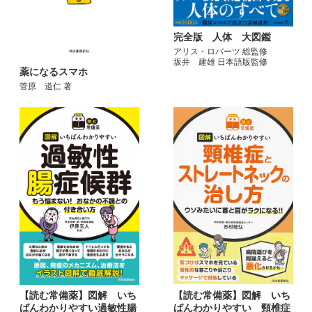
完全版 人体 大図鑑
アリス・ロバーツ 総監修
坂井 建雄 日本語版監修
薬になるスマホ
菅原 道仁 著
【読む常備薬】図解 いち
【読む常備薬】図解 いち
ばんわかりやすい 頸椎症
ばんわかりやすい過敏性腸