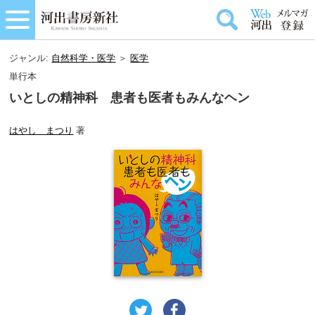
ジャンル:
自然科学・医学
＞
医学
単行本
いとしの精神科 患者も医者もみんなヘン
はやし まつり
著