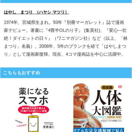
はやし まつり （ハヤシ マツリ）
1974年、宮城県生まれ。93年『別冊マーガレット』誌で漫画
家デビュー。著書に『4畳半OLのり子』 (集英社)、『変心―壮
絶！ダイエットの日々』（ワニマガジン社）など（以上、「林
まつり」名義）。2008年、5年のブランクを経て「はやしまつ
り」として漫画家復帰。現在、4コマ漫画誌を中心に活躍中。
こちらもおすすめ