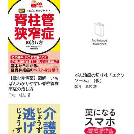
がん治療の切り札「エクソ
【読む常備薬】図解 いち
ソーム」（仮）
ばんわかりやすい脊柱管狭
落谷 孝広 著
窄症の治し方
田村 睦弘 著