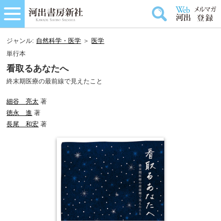
ジャンル:
自然科学・医学
＞
医学
単行本
看取るあなたへ
終末期医療の最前線で見えたこと
細谷 亮太
著
徳永 進
著
長尾 和宏
著