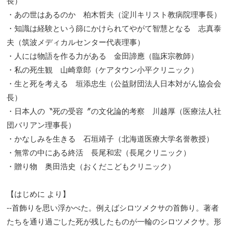
長）
・あの世はあるのか 柏木哲夫（淀川キリスト教病院理事長）
・知識は経験という篩にかけられてやがて智慧となる 志真泰
夫（筑波メディカルセンター代表理事）
・人には物語を作る力がある 金田諦應（臨床宗教師）
・私の死生観 山崎章郎（ケアタウン小平クリニック）
・生と死を考える 垣添忠生（公益財団法人日本対がん協会会
長）
・日本人の〝死の受容〞の文化論的考察 川越厚（医療法人社
団バリアン理事長）
・かなしみを生きる 石垣靖子（北海道医療大学名誉教授）
・無常の中にある終活 長尾和宏（長尾クリニック）
・贈り物 奥田浩史（おくだこどもクリニック）
【はじめに より】
--首飾りを思い浮かべた。例えばシロツメクサの首飾り。著者
たちを通り過ごした死が残したものが一輪のシロツメクサ。形