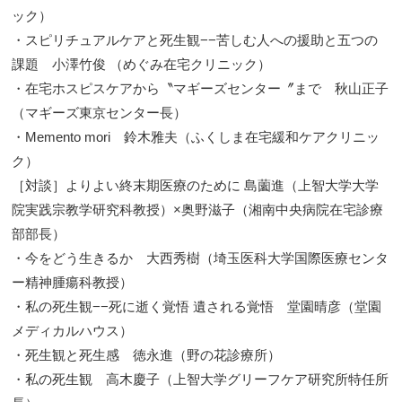
ック）
・スピリチュアルケアと死生観−−苦しむ人への援助と五つの
課題 小澤竹俊 （めぐみ在宅クリニック）
・在宅ホスピスケアから〝マギーズセンター〞まで 秋山正子
（マギーズ東京センター長）
・Memento mori 鈴木雅夫（ふくしま在宅緩和ケアクリニッ
ク）
［対談］よりよい終末期医療のために 島薗進（上智大学大学
院実践宗教学研究科教授）×奥野滋子（湘南中央病院在宅診療
部部長）
・今をどう生きるか 大西秀樹（埼玉医科大学国際医療センタ
ー精神腫瘍科教授）
・私の死生観−−死に逝く覚悟 遺される覚悟 堂園晴彦（堂園
メディカルハウス）
・死生観と死生感 徳永進（野の花診療所）
・私の死生観 高木慶子（上智大学グリーフケア研究所特任所