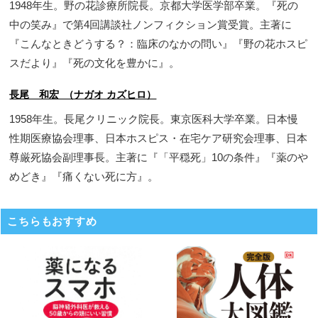
1948年生。野の花診療所院長。京都大学医学部卒業。『死の
中の笑み』で第4回講談社ノンフィクション賞受賞。主著に
『こんなときどうする？：臨床のなかの問い』『野の花ホスピ
スだより』『死の文化を豊かに』。
長尾 和宏 （ナガオ カズヒロ）
1958年生。長尾クリニック院長。東京医科大学卒業。日本慢
性期医療協会理事、日本ホスピス・在宅ケア研究会理事、日本
尊厳死協会副理事長。主著に『「平穏死」10の条件』『薬のや
めどき』『痛くない死に方』。
こちらもおすすめ