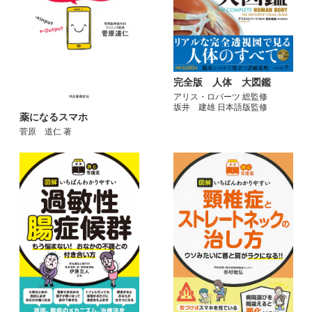
完全版 人体 大図鑑
アリス・ロバーツ 総監修
坂井 建雄 日本語版監修
薬になるスマホ
菅原 道仁 著