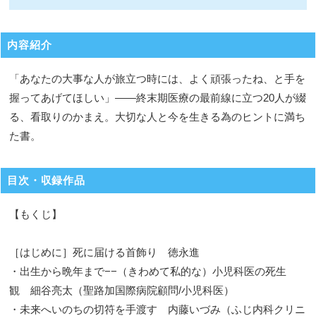
内容紹介
「あなたの大事な人が旅立つ時には、よく頑張ったね、と手を
握ってあげてほしい」――終末期医療の最前線に立つ20人が綴
る、看取りのかまえ。大切な人と今を生きる為のヒントに満ち
た書。
目次・収録作品
【もくじ】
［はじめに］死に届ける首飾り 徳永進
・出生から晩年まで−−（きわめて私的な）小児科医の死生
観 細谷亮太（聖路加国際病院顧問/小児科医）
・未来へいのちの切符を手渡す 内藤いづみ（ふじ内科クリニ