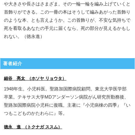
や大きさや長さはさまざま。その一輪一輪を編み上げていくと
首飾りができる。この一冊の本はそうして編みあがった首飾り
のような本、とも言えようか。この首飾りが、不安な気持ちで
死を看取るあなたの手元に届くなら、死の部分が見えるかもし
れない。（徳永進）
著者紹介
細谷 亮太 （ホソヤ リョウタ）
1948年生。小児科医。聖路加国際病院顧問。東北大学医学部
卒業。テキサス大学MDアンダーソン病院がん研究所勤務後、
聖路加国際病院小児科に復職。主著に『小児病棟の四季』『い
つもこどものかたわらに』等。
徳永 進 （トクナガ ススム）