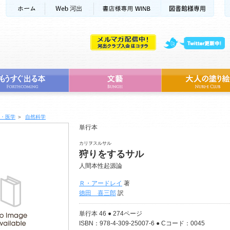
・医学
＞
自然科学
単行本
カリヲスルサル
狩りをするサル
人間本性起源論
Ｒ・アードレイ
著
徳田 喜三郎
訳
単行本 46 ● 274ページ
ISBN：978-4-309-25007-6 ● Cコード：0045