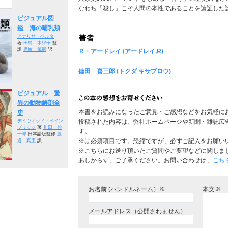
なわち「殺し」こそ人間の本性であることを論証した
ビジュアル図
鑑 海の哺乳類
アナリサ・ベルタ
著
田島 木綿子
監
訳
黒輪 篤嗣
訳
Ｒ・アードレイ (アードレイ,R)
徳田 喜三郎 (トクダ キサブロウ)
ビジュアル 驚
異の動物解剖全
本書をお読みになったご意見・ご感想などをお気軽に
史
デイヴィッド・ベイン
投稿された内容は、弊社ホームページや新聞・雑誌広
ブリッジ
著
川田 伸
す。
一郎
日本語版監修
渡
※は必須項目です。恐縮ですが、必ずご記入をお願い
邊 真里
訳
※こちらにお送り頂いたご質問やご要望などに関しま
あしからず、ご了承ください。お問い合わせは、
こち
お名前 (ハンドルネーム）※
本文※
メールアドレス（公開されません）