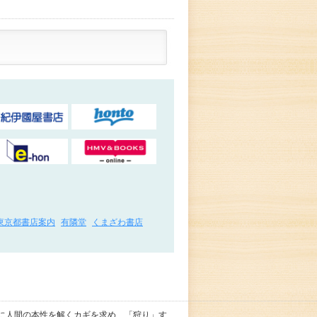
東京都書店案内
有隣堂
くまざわ書店
かに人間の本性を解くカギを求め、「狩り」す