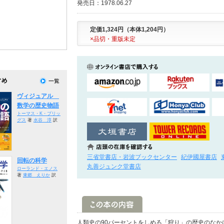
発売日：1978.06.27
定価1,324円（本体1,204円）
×品切・重版未定
ヴィジュアル
数学の歴史物語
トーマス・K・ブリッ
グス
著
水谷 淳
訳
三省堂書店・岩波ブックセンター
紀伊國屋書店
回転の科学
丸善ジュンク堂書店
ローランド・エノス
著
東郷 えりか
訳
人類史の90パーセントをしめる「狩り」の歴史のな