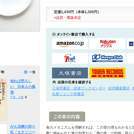
定価1,430円（本体1,300円）
×品切・重版未定
知れば恐ろし
い 日本人の風
三省堂書店・岩波ブックセンター
紀伊國屋書店
習
丸善ジュンク堂書店
千葉 公慈
著
がん治療の切り
食のメカニズムを理解すれば、この世の理もわかると
札「エクソソー
教に秘められた食の知恵から「禅の食」の効能・取り