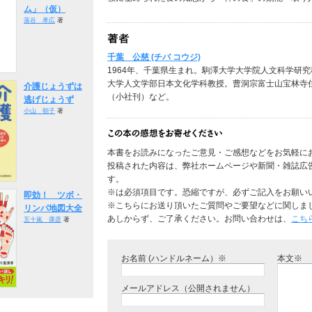
ム」（仮）
落谷 孝広
著
千葉 公慈 (チバ コウジ)
1964年、千葉県生まれ。駒澤大学大学院人文科学研
大学人文学部日本文化学科教授。曹洞宗富士山宝林寺
介護じょうずは
（小社刊）など。
逃げじょうず
小山 朝子
著
本書をお読みになったご意見・ご感想などをお気軽に
投稿された内容は、弊社ホームページや新聞・雑誌広
す。
※は必須項目です。恐縮ですが、必ずご記入をお願い
即効！ ツボ・
※こちらにお送り頂いたご質問やご要望などに関しま
リンパ地図大全
あしからず、ご了承ください。お問い合わせは、
こち
五十嵐 康彦
著
お名前 (ハンドルネーム）※
本文※
メールアドレス（公開されません）