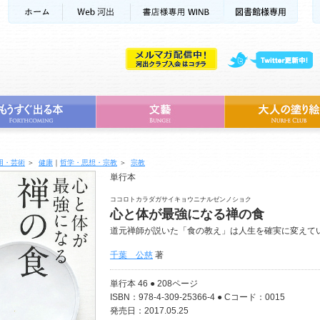
用・芸術
＞
健康
｜
哲学・思想・宗教
＞
宗教
単行本
ココロトカラダガサイキョウニナルゼンノショク
心と体が最強になる禅の食
道元禅師が説いた「食の教え」は人生を確実に変えて
千葉 公慈
著
単行本 46 ● 208ページ
ISBN：978-4-309-25366-4 ● Cコード：0015
発売日：2017.05.25