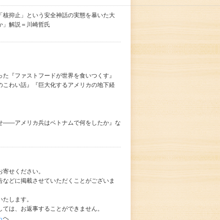
「核抑止」という安全神話の実態を暴いた大
か」解説＝川崎哲氏
った『ファストフードが世界を食いつくす』
のこわい話』『巨大化するアメリカの地下経
せ――アメリカ兵はベトナムで何をしたか』な
お寄せください。
告などに掲載させていただくことがございま
いたします。
しては、お返事することができません。
ら
へ