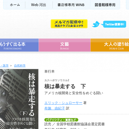
・医学
＞
自然科学
単行本
カクハボウソウスル2
核は暴走する 下
アメリカ核開発と安全性をめぐる闘い
エリック・シュローサー
著
布施 由紀子
訳
読売 ／ 全国学校図書館協議会選定図書