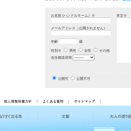
お名前 (ハンドルネーム）※
本文※
メールアドレス（公開されません）
年齢
歳
性別※
男性
女性
その他
在住都道府県
公開可
公開不可