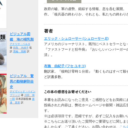
政府の嘘、軍の虚勢、錯綜する情報、息を呑む展開。
作。「核兵器の終わりか、それとも、私たちの終わり
ビジュアル図
エリック・シュローサー (シュローサー,E)
鑑 海の哺乳類
アメリカのジャーナリスト。既刊にベストセラーとな
アナリサ・ベルタ
著
田島 木綿子
監
『ファストフードと狂牛病』『おいしいハンバーガー
訳
黒輪 篤嗣
訳
済』。
布施 由紀子 (フセ ユキコ)
翻訳家。『核時計零時１分前』『動くものはすべて殺
ビジュアル 驚
ど訳書多数。
異の動物解剖全
史
デイヴィッド・ベイン
ブリッジ
著
川田 伸
一郎
日本語版監修
渡
本書をお読みになったご意見・ご感想などをお気軽に
邊 真里
訳
投稿された内容は、弊社ホームページや新聞・雑誌広
す。
※は必須項目です。恐縮ですが、必ずご記入をお願い
※こちらにお送り頂いたご質問やご要望などに関しま
あしからず、ご了承ください。お問い合わせは、
こち