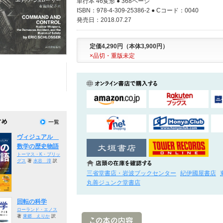
単行本 46変形 ● 368ページ
ISBN：978-4-309-25386-2 ● Cコード：0040
発売日：2018.07.27
定価4,290円（本体3,900円）
×品切・重版未定
ヴィジュアル
数学の歴史物語
トーマス・K・ブリッ
グス
著
水谷 淳
訳
三省堂書店・岩波ブックセンター
紀伊國屋書店
丸善ジュンク堂書店
回転の科学
ローランド・エノス
著
東郷 えりか
訳