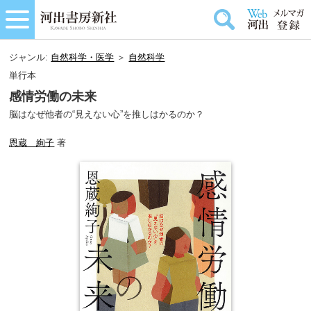
ジャンル:
自然科学・医学
＞
自然科学
単行本
感情労働の未来
脳はなぜ他者の“見えない心”を推しはかるのか？
恩蔵 絢子
著