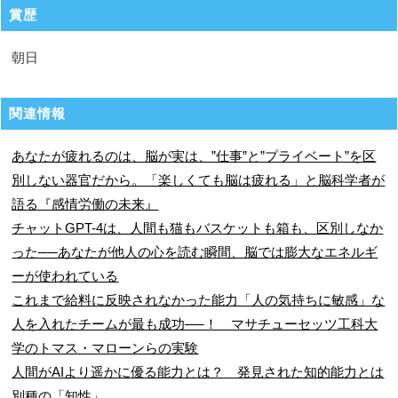
賞歴
朝日
関連情報
あなたが疲れるのは、脳が実は、”仕事”と”プライベート”を区
別しない器官だから。「楽しくても脳は疲れる」と脳科学者が
語る『感情労働の未来』
チャットGPT-4は、人間も猫もバスケットも箱も、区別しなか
った──あなたが他人の心を読む瞬間、脳では膨大なエネルギ
ーが使われている
これまで給料に反映されなかった能力「人の気持ちに敏感」な
人を入れたチームが最も成功──！ マサチューセッツ工科大
学のトマス・マローンらの実験
人間がAIより遥かに優る能力とは？ 発見された知的能力とは
別種の「知性」