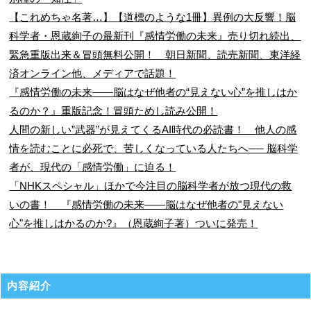
【これめちゃ名著…】【道標のような1冊】異例の大反響！脳
科学者・恩蔵絢子の最新刊『感情労働の未来』売り切れ続出、
緊急重版出来＆冒頭無料公開！ 朝日新聞、読売新聞、東洋経
済オンライン他、メディアで話題！
『感情労働の未来――脳はなぜ他者の“見えない心”を推しはか
るのか？』重版記念！冒頭ためし読み公開！
人間の新しい”武器”が見えてくるAI時代の必読書！ 他人の感
情を読むことに必死で、苦しくなっている人たちへ── 脳科学
者が、現代の「感情労働」に迫る！
「NHKスペシャル」ほかで今注目の脳科学者が放つ現代の救
いの書！ 『感情労働の未来――脳はなぜ他者の"見えない
心"を推しはかるのか?』（恩蔵絢子著）ついに発売！
内容紹介