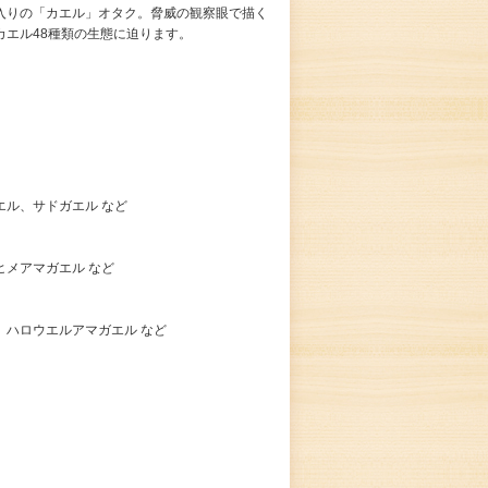
入りの「カエル」オタク。脅威の観察眼で描く
エル48種類の生態に迫ります。
ル、サドガエル など
メアマガエル など
ハロウエルアマガエル など