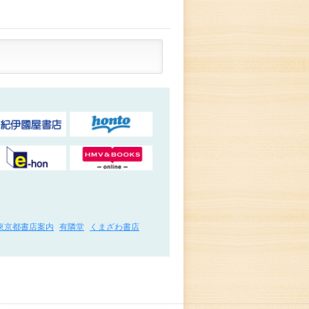
東京都書店案内
有隣堂
くまざわ書店