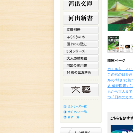
カエルをこよな
この君の目を通
ルの“尊さ”に
８ 偏愛図鑑』1
もから大人まで
つ「日本のカエ