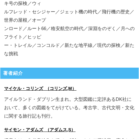
キ号の探検／ウィ
ルフレッド・セシジャー／ジェット機の時代／飛行機の歴史／
世界の屋根／オープ
ンロード／ルート66／格安航空の時代／深淵をのぞく／月への
フライト／ヒッピ
ー・トレイル／コンコルド／新たな地平線／現代の探検／新た
な挑戦
著者紹介
マイケル・コリンズ （コリンズ,M）
アイルランド・ダブリン生まれ。大型図鑑に定評あるDK社に
おいて、多くの図鑑をてがけている。考古学、古代文明・文化
に関する旅行記も刊行。
サイモン・アダムズ （アダムス,S）