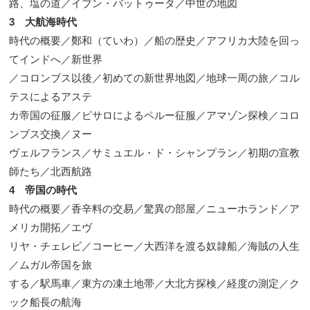
路、塩の道／イブン・バットゥータ／中世の地図
3 大航海時代
時代の概要／鄭和（ていわ）／船の歴史／アフリカ大陸を回っ
てインドへ／新世界
／コロンブス以後／初めての新世界地図／地球一周の旅／コル
テスによるアステ
カ帝国の征服／ピサロによるペルー征服／アマゾン探検／コロ
ンブス交換／ヌー
ヴェルフランス／サミュエル・ド・シャンプラン／初期の宣教
師たち／北西航路
4 帝国の時代
時代の概要／香辛料の交易／驚異の部屋／ニューホランド／ア
メリカ開拓／エヴ
リヤ・チェレビ／コーヒー／大西洋を渡る奴隷船／海賊の人生
／ムガル帝国を旅
する／駅馬車／東方の凍土地帯／大北方探検／経度の測定／ク
ック船長の航海