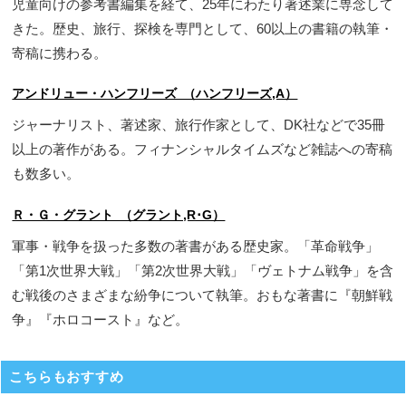
児童向けの参考書編集を経て、25年にわたり著述業に専念して
きた。歴史、旅行、探検を専門として、60以上の書籍の執筆・
寄稿に携わる。
アンドリュー・ハンフリーズ （ハンフリーズ,A）
ジャーナリスト、著述家、旅行作家として、DK社などで35冊
以上の著作がある。フィナンシャルタイムズなど雑誌への寄稿
も数多い。
Ｒ・Ｇ・グラント （グラント,R･G）
軍事・戦争を扱った多数の著書がある歴史家。「革命戦争」
「第1次世界大戦」「第2次世界大戦」「ヴェトナム戦争」を含
む戦後のさまざまな紛争について執筆。おもな著書に『朝鮮戦
争』『ホロコースト』など。
こちらもおすすめ