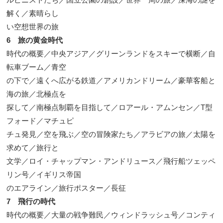
解く／素晴らし
い空想世界の旅
6 旅の黄金時代
時代の概要／中央アジア／グリーンランドをスキーで横断／自
転車ブーム／青空
の下で／遠くへ広がる鉄道／アメリカンドリーム／豪華客船と
海の旅／北極点を
探して／南極点制覇を目指して／ロアール・アムンセン／T型
フォード／マチュピ
チュ発見／空を飛ぶ／空の冒険家たち／アラビアの旅／太陽を
求めて／旅行と
文学／ロイ・チャップマン・アンドリュース／飛行船ツェッペ
リン号／イギリス帝国
のエアライン／旅行ポスター／長征
7 飛行の時代
時代の概要／大量の戦争難民／ウィンドラッシュ号／コンティ