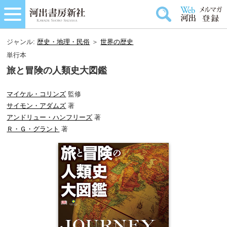
ジャンル:
歴史・地理・民俗
＞
世界の歴史
単行本
旅と冒険の人類史大図鑑
マイケル・コリンズ
監修
サイモン・アダムズ
著
アンドリュー・ハンフリーズ
著
Ｒ・Ｇ・グラント
著