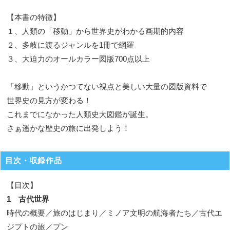
【本書の特徴】
１、人類の「移動」から世界史がわかる画期的内容
２、多岐に渡るジャンルを1冊で網羅
３、大迫力のオールカラー図版700点以上
「移動」というかつてない視点と美しい大量の図版資料で
世界史の見方が変わる！
これまでになかった人類史大図鑑が誕生。
さぁ遥かな歴史の旅に出発しよう！
目次・収録作品
【目次】
1 古代世界
時代の概要／旅のはじまり／ミノア文明の航海者たち／古代エ
ジプトの旅／プン