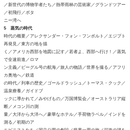
／新世代の博物学者たち／熱帯雨林の芸術家／グランドツアー
／初飛行／ボタ
ニー湾へ
5 蒸気の時代
時代の概要／アレクサンダー・フォン・フンボルト／エジプト
再発見／東方の地を描
く／アメリカ西部を地図に記す／若者よ、西部へ行け！／蒸気
で全速前進／ロマ
ン主義／ビーグル号の航海／旅人の物語／世界を撮る／アフリ
カ奥地へ／鉄道
の時代／列車の歴史／ゴールドラッシュ／トーマス・クック／
温泉療養／ガイドブ
ックに導かれて／みやげもの／万国博覧会／オーストラリア縦
断／メコン川の測
量／大洋から大洋へ／豪華なホテル／手荷物ラベル／インドを
測る／初期のア
ルピニストたち／国立公園の創設／世界一周の旅／深海の謎を