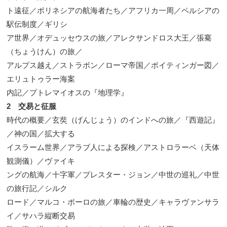
ト遠征／ポリネシアの航海者たち／アフリカ一周／ペルシアの
駅伝制度／ギリシ
ア世界／オデュッセウスの旅／アレクサンドロス大王／張騫
（ちょうけん）の旅／
アルプス越え／ストラボン／ローマ帝国／ポイティンガー図／
エリュトゥラー海案
内記／プトレマイオスの『地理学』
2 交易と征服
時代の概要／玄奘（げんじょう）のインドへの旅／『西遊記』
／神の国／拡大する
イスラーム世界／アラブ人による探検／アストロラーベ（天体
観測儀）／ヴァイキ
ングの航海／十字軍／プレスター・ジョン／中世の巡礼／中世
の旅行記／シルク
ロード／マルコ・ポーロの旅／車輪の歴史／キャラヴァンサラ
イ／サハラ縦断交易