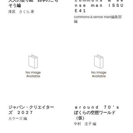
大人の塗り絵 四季のごち
ｃｏｍｍｏｎｓ ＆ ｓｅ
そう編
ｎｓｅ ｍａｎ ＩＳＳＵ
Ｅ４１
漆原 さくら 著
commons＆sense man編集部
編
ジャパン・クリエイター
ａｒｏｕｎｄ ７０＇ｓ
ズ ２０２７
ぼくらの空想ワールド
（仮）
カラーズ 編
中村 圭子 編