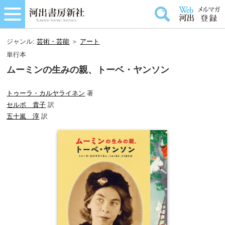
ジャンル:
芸術・芸能
＞
アート
単行本
ムーミンの生みの親、トーベ・ヤンソン
トゥーラ・カルヤライネン
著
セルボ 貴子
訳
五十嵐 淳
訳