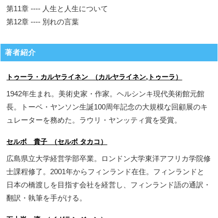
第11章 ---- 人生と人生について
第12章 ---- 別れの言葉
著者紹介
トゥーラ・カルヤライネン （カルヤライネン,トゥーラ）
1942年生まれ。美術史家・作家。ヘルシンキ現代美術館元館
長。トーベ・ヤンソン生誕100周年記念の大規模な回顧展のキ
ュレーターを務めた。ラウリ・ヤンッティ賞を受賞。
セルボ 貴子 （セルボ タカコ）
広島県立大学経営学部卒業。ロンドン大学東洋アフリカ学院修
士課程修了。2001年からフィンランド在住。フィンランドと
日本の橋渡しを目指す会社を経営し、フィンランド語の通訳・
翻訳・執筆を手がける。