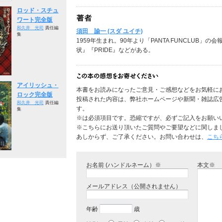
ロッド・スチュ
ワート完全版
和久井 光司
責任編
須田 諭一 (スダ ユイチ)
集
1959年生まれ。90年より「PANTA FUNCLUB
状』『PRIDE』などがある。
アイリッシュ・
本書をお読みになったご意見・ご感想などをお気軽に
ロック完全版
投稿された内容は、弊社ホームページや新聞・雑誌広
和久井 光司
責任編
す。
集
※は必須項目です。恐縮ですが、必ずご記入をお願い
※こちらにお送り頂いたご質問やご要望などに関しま
あしからず、ご了承ください。お問い合わせは、
こち
お名前 (ハンドルネーム）※
本文※
メールアドレス（公開されません）
年齢
歳