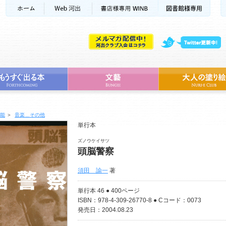
能
＞
音楽＿その他
単行本
ズノウケイサツ
頭脳警察
須田 諭一
著
単行本 46 ● 400ページ
ISBN：978-4-309-26770-8 ● Cコード：0073
発売日：2004.08.23