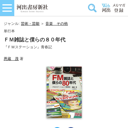
ジャンル:
芸術・芸能
＞
音楽＿その他
単行本
ＦＭ雑誌と僕らの８０年代
『ＦＭステーション』青春記
恩蔵 茂
著