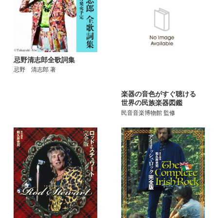
忌野清志郎全歌詞集
忌野 清志郎 著
楽器の音色がすぐ聴ける
世界の民族楽器図鑑
民音音楽博物館 監修