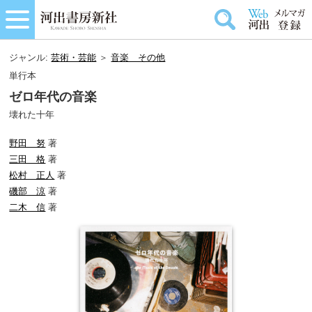
ジャンル:
芸術・芸能
＞
音楽＿その他
単行本
ゼロ年代の音楽
壊れた十年
野田 努
著
三田 格
著
松村 正人
著
磯部 涼
著
二木 信
著