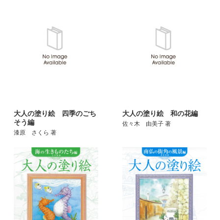
大人の塗り絵 四季のごち
大人の塗り絵 和の花編
そう編
佐々木 由美子 著
漆原 さくら 著