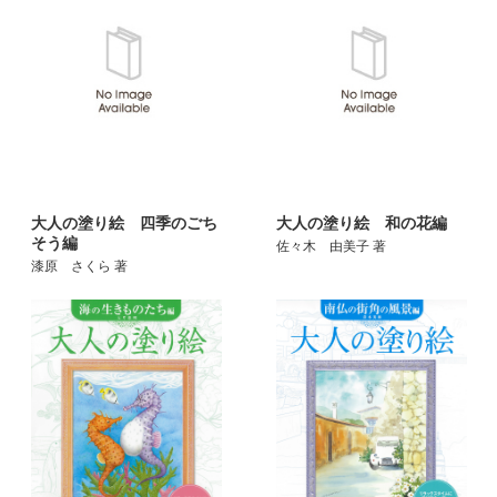
大人の塗り絵 四季のごち
大人の塗り絵 和の花編
そう編
佐々木 由美子 著
漆原 さくら 著