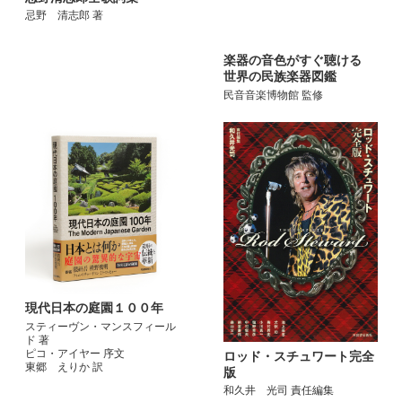
忌野 清志郎 著
楽器の音色がすぐ聴ける
世界の民族楽器図鑑
民音音楽博物館 監修
現代日本の庭園１００年
スティーヴン・マンスフィール
ド 著
ピコ・アイヤー 序文
ロッド・スチュワート完全
東郷 えりか 訳
版
和久井 光司 責任編集