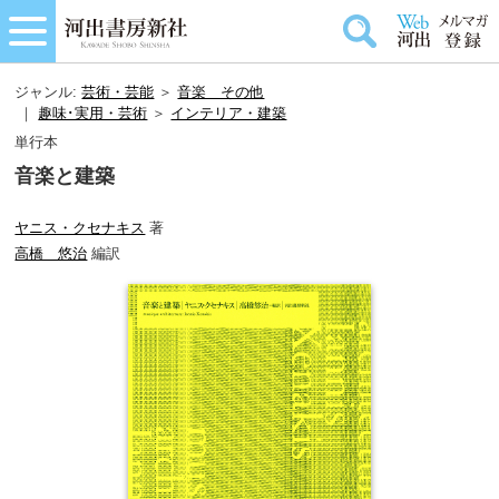
ジャンル:
芸術・芸能
＞
音楽＿その他
｜
趣味･実用・芸術
＞
インテリア・建築
単行本
音楽と建築
ヤニス・クセナキス
著
高橋 悠治
編訳