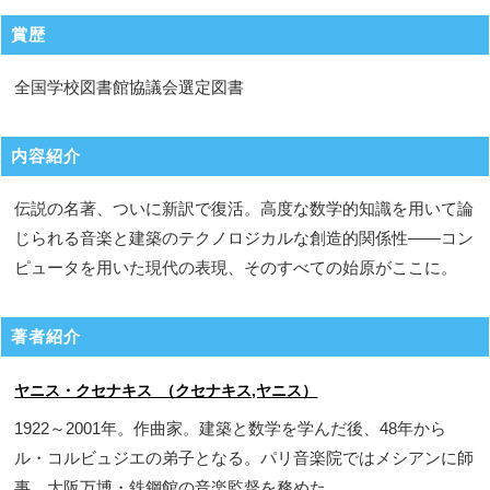
賞歴
全国学校図書館協議会選定図書
内容紹介
伝説の名著、ついに新訳で復活。高度な数学的知識を用いて論
じられる音楽と建築のテクノロジカルな創造的関係性――コン
ピュータを用いた現代の表現、そのすべての始原がここに。
著者紹介
ヤニス・クセナキス （クセナキス,ヤニス）
1922～2001年。作曲家。建築と数学を学んだ後、48年から
ル・コルビュジエの弟子となる。パリ音楽院ではメシアンに師
事。大阪万博・鉄鋼館の音楽監督を務めた。