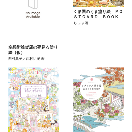
くま国のくま塗り絵 ＰＯ
ＳＴＣＡＲＤ ＢＯＯＫ
ちっぷ 著
空想街雑貨店の夢見る塗り
絵（仮）
西村典子／西村祐紀 著