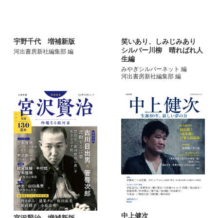
宇野千代 増補新版
笑いあり、しみじみあり
シルバー川柳 晴ればれ人
河出書房新社編集部 編
生編
みやぎシルバーネット 編
河出書房新社編集部 編
中上健次