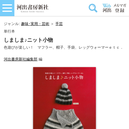
ジャンル:
趣味･実用・芸術
＞
手芸
単行本
しましま♪ニット小物
色遊びが楽しい！ マフラー、帽子、手袋、レッグウォーマーｅｔｃ．
河出書房新社編集部
編