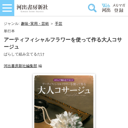
ジャンル:
趣味･実用・芸術
＞
手芸
単行本
アーティフィシャルフラワーを使って作る大人コサ
ージュ
ばらして組み立てるだけ
河出書房新社編集部
編