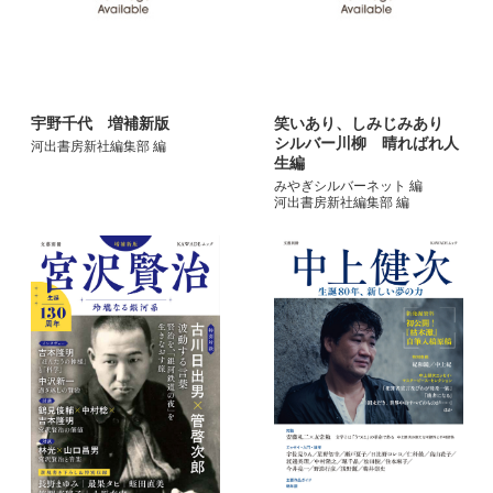
宇野千代 増補新版
笑いあり、しみじみあり
シルバー川柳 晴ればれ人
河出書房新社編集部 編
生編
みやぎシルバーネット 編
河出書房新社編集部 編