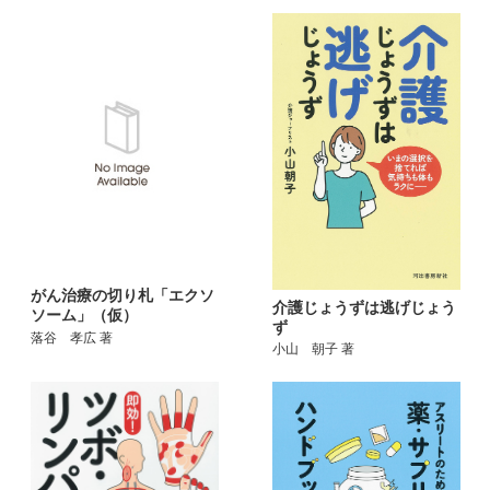
がん治療の切り札「エクソ
介護じょうずは逃げじょう
ソーム」（仮）
ず
落谷 孝広 著
小山 朝子 著