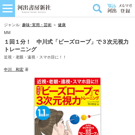
ジャンル:
趣味･実用・芸術
＞
健康
MM
１回１分！ 中川式「ビーズロープ」で３次元視力
トレーニング
近視・老眼・遠視・スマホ目に！！
中川 和宏
著