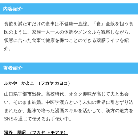
内容紹介
食欲を満たすだけの食事は不健康一直線。『食』全般を担う食
医のように、家族一人一人の体調やメンタルを観察しながら、
状態に合った食事で健康を保つことのできる薬膳ライフを紹
介。
著者紹介
ふかや かよこ （フカヤ カヨコ）
山口県宇部市出身。高校時代、オタク趣味が高じて夫と出会
い、そのまま結婚。中医学漢方という未知の世界に引きずり込
まれたが、趣味で培った漫画スキルを活かして、漢方の魅力を
SNSを通じて伝えるお手伝い中。
深谷 朋昭 （フカヤ トモアキ）