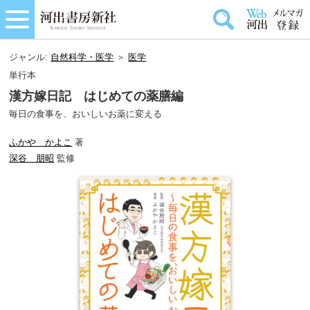
ジャンル:
自然科学・医学
＞
医学
単行本
漢方嫁日記 はじめての薬膳編
毎日の食事を、おいしいお薬に変える
ふかや かよこ
著
深谷 朋昭
監修