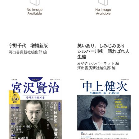
宇野千代 増補新版
笑いあり、しみじみあり
シルバー川柳 晴ればれ人
河出書房新社編集部 編
生編
みやぎシルバーネット 編
河出書房新社編集部 編