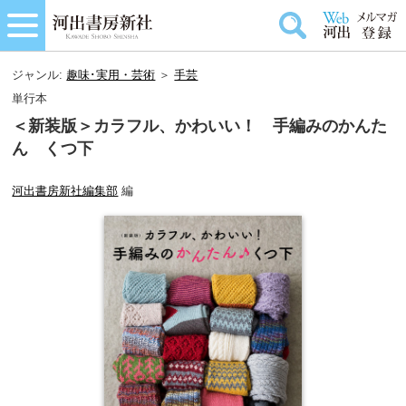
ジャンル:
趣味･実用・芸術
＞
手芸
単行本
＜新装版＞カラフル、かわいい！ 手編みのかんた
ん くつ下
河出書房新社編集部
編