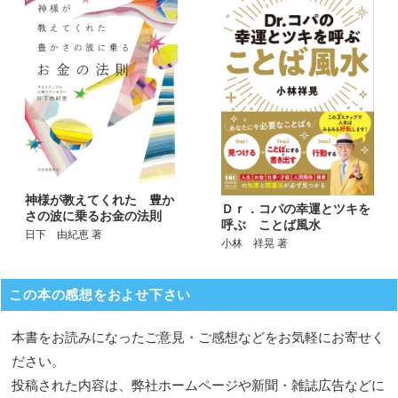
神様が教えてくれた 豊か
Ｄｒ．コパの幸運とツキを
さの波に乗るお金の法則
呼ぶ ことば風水
日下 由紀恵 著
小林 祥晃 著
この本の感想をおよせ下さい
本書をお読みになったご意見・ご感想などをお気軽にお寄せく
ださい。
投稿された内容は、弊社ホームページや新聞・雑誌広告などに