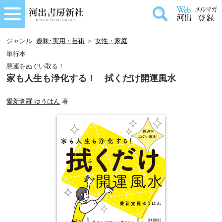
ジャンル:
趣味･実用・芸術
＞
女性・家庭
単行本
悪運をぬぐい取る！
家も人生も浄化する！ 拭くだけ開運風水
愛新覚羅 ゆうはん
著