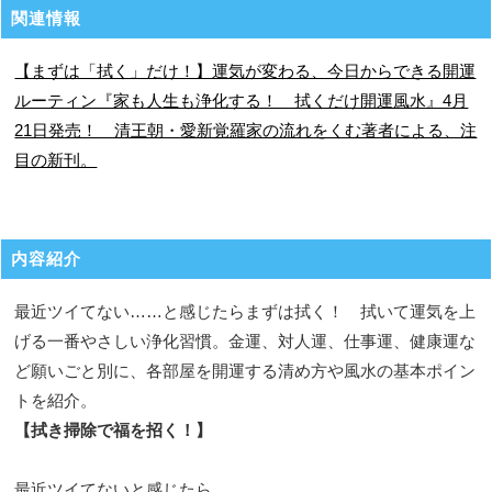
関連情報
【まずは「拭く」だけ！】運気が変わる、今日からできる開運
ルーティン『家も人生も浄化する！ 拭くだけ開運風水』4月
21日発売！ 清王朝・愛新覚羅家の流れをくむ著者による、注
目の新刊。
内容紹介
最近ツイてない……と感じたらまずは拭く！ 拭いて運気を上
げる一番やさしい浄化習慣。金運、対人運、仕事運、健康運な
ど願いごと別に、各部屋を開運する清め方や風水の基本ポイン
トを紹介。
【拭き掃除で福を招く！】
最近ツイてないと感じたら