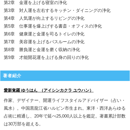
第2章 金運を上げる寝室の浄化
第3章 対人運を左右するキッチン・ダイニングの浄化
第4章 人気運が向上するリビングの浄化
第5章 仕事運を爆上げする書斎・オフィスの浄化
第6章 健康運と金運を司るトイレの浄化
第7章 美容運を上げるバスルームの浄化
第8章 勝負運と金運を磨く収納の浄化
第9章 才能開花運を上げる身の回りの浄化
著者紹介
愛新覚羅 ゆうはん （アイシンカクラ ユウハン）
作家、デザイナー、開運ライフスタイルアドバイザー（占い・
風水）。中国黒龍江省ハルビン市生まれ。東洋・西洋あらゆる
占術に精通し、20年で延べ25,000人以上を鑑定。著書累計部数
は30万部を超える。