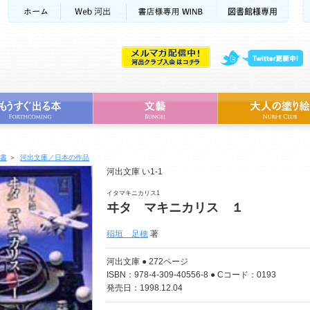
書
＞
河出文庫／日本の作品
河出文庫 い1-1
イタマキニカリス1
ヰタ マキニカリス １
稲垣 足穂
著
河出文庫 ● 272ページ
ISBN：978-4-309-40556-8 ● Cコード：0193
発売日：1998.12.04