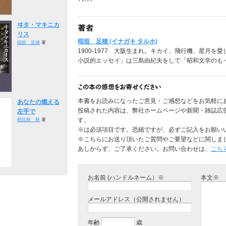
ヰタ・マキニカ
リス
稲垣 足穂 (イナガキ タルホ)
稲垣 足穂
著
1900-1977 大阪生まれ。キカイ、飛行機、星月
小説的エッセイ」は三島由紀夫をして「昭和文学のも
本書をお読みになったご意見・ご感想などをお気軽に
あなたの燃える
投稿された内容は、弊社ホームページや新聞・雑誌広
左手で
す。
朝比奈 秋
著
※は必須項目です。恐縮ですが、必ずご記入をお願い
※こちらにお送り頂いたご質問やご要望などに関しま
あしからず、ご了承ください。お問い合わせは、
こち
お名前 (ハンドルネーム）※
本文※
メールアドレス（公開されません）
年齢
歳