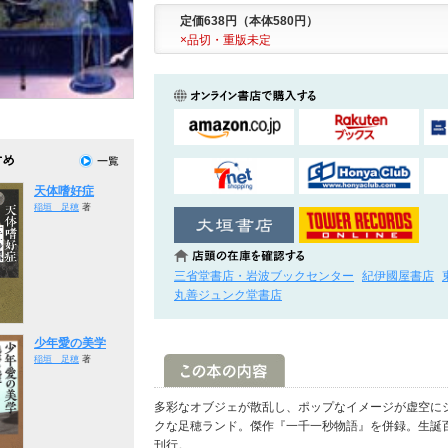
定価638円（本体580円）
×品切・重版未定
天体嗜好症
稲垣 足穂
著
三省堂書店・岩波ブックセンター
紀伊國屋書店
丸善ジュンク堂書店
少年愛の美学
稲垣 足穂
著
多彩なオブジェが散乱し、ポップなイメージが虚空に
クな足穂ランド。傑作『一千一秒物語』を併録。生誕
刊行。