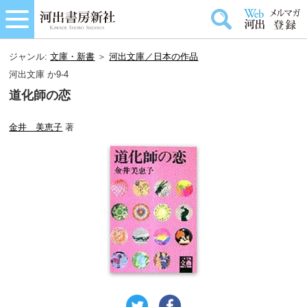
ジャンル:
文庫・新書
＞
河出文庫／日本の作品
河出文庫 か9-4
道化師の恋
金井 美恵子
著