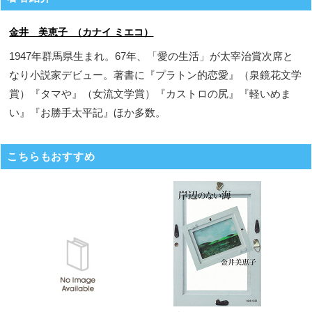
金井 美恵子 （カナイ ミエコ）
1947年群馬県生まれ。67年、「愛の生活」が太宰治賞次席と
なり小説家デビュー。著書に『プラトン的恋愛』（泉鏡花文学
賞）『タマや』（女流文学賞）『カストロの尻』『軽いめま
い』『お勝手太平記』ほか多数。
こちらもおすすめ