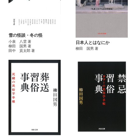
雪の怪談・冬の怪
小泉 八雲 著
日本人とはなにか
柳田 国男 著
柳田 国男 著
田中 貢太郎 著