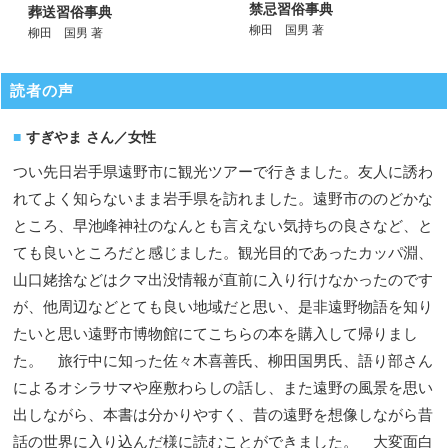
禁忌習俗事典
葬送習俗事典
柳田 国男 著
柳田 国男 著
読者の声
すぎやま さん／女性
つい先日岩手県遠野市に観光ツアーで行きました。友人に誘わ
れてよく知らないまま岩手県を訪れました。遠野市ののどかな
ところ、早池峰神社のなんとも言えない気持ちの良さなど、と
ても良いところだと感じました。観光目的であったカッパ淵、
山口姥捨などはクマ出没情報が直前に入り行けなかったのです
が、他周辺などとても良い地域だと思い、是非遠野物語を知り
たいと思い遠野市博物館にてこちらの本を購入して帰りまし
た。 旅行中に知った佐々木喜善氏、柳田国男氏、語り部さん
によるオシラサマや座敷わらしの話し、また遠野の風景を思い
出しながら、本書は分かりやすく、昔の遠野を想像しながら昔
話の世界に入り込んだ様に読むことができました。 大変面白