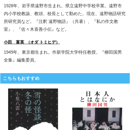
1928年、岩手県遠野市生まれ。県立遠野中学校卒業。遠野市
内小学校教諭、教頭、校長として勤めた。現在、遠野物語研究
所研究員など。『注釈 遠野物語』（共著）、『私の作文教
室』、『佐々木喜善小伝』など。
小田 富英 （オダ トミヒデ）
1949年、東京都生まれ。作新学院大学特任教授。『柳田国男
全集』編集委員。
こちらもおすすめ