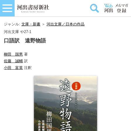
ジャンル:
文庫・新書
＞
河出文庫／日本の作品
河出文庫 や27-1
口語訳 遠野物語
柳田 国男
著
佐藤 誠輔
訳
小田 富英
注釈