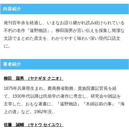
内容紹介
発刊百年余を経過し、いまなお語り継がれ読み続けられている
不朽の名作『遠野物語』。柳田国男が言い伝えを採集し簡潔な
文語でまとめた原文を、わかりやすく味わい深い現代口語文
に。
著者紹介
柳田 国男 （ヤナギタ クニオ）
1875年兵庫県生まれ。農商務省勤務、貴族院書記官長を経
て、1930年代以降は民俗学の著作に専念し、研究会や雑誌を
主宰した。おもな著書に、『遠野物語』『木綿以前の事』『海
上の道』など。1962年没。
佐藤 誠輔 （サトウ セイユウ）