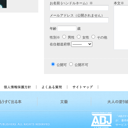
お名前 (ハンドルネーム）※
本文※
メールアドレス（公開されません）
年齢
歳
性別※
男性
女性
その他
在住都道府県
公開可
公開不可
「ABJ
が、著作
サービス