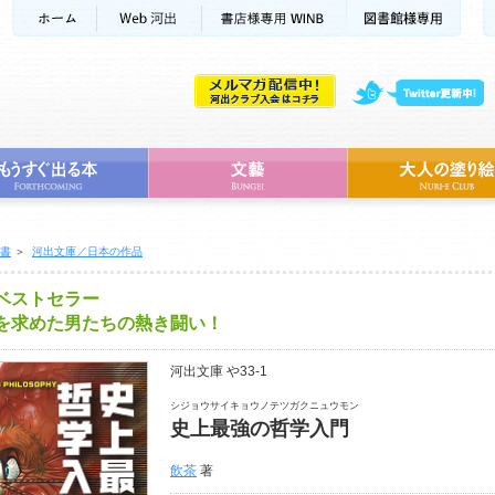
書
＞
河出文庫／日本の作品
ベストセラー
を求めた男たちの熱き闘い！
河出文庫 や33-1
シジョウサイキョウノテツガクニュウモン
史上最強の哲学入門
飲茶
著