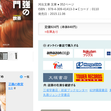
河出文庫 文庫 ● 352ページ
ISBN：978-4-309-41413-3 ● Cコード：0110
発売日：2015.11.06
定価924円（本体840円）
○在庫あり
正義の教室
飲茶
著
三省堂書店・岩波ブックセンター
紀伊國屋書店
丸善ジュンク堂書店