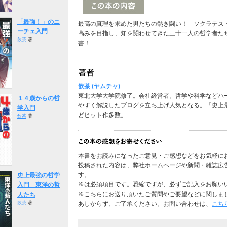
「最強！」のニ
最高の真理を求めた男たちの熱き闘い！ ソクラテス
ーチェ入門
高みを目指し、知を闘わせてきた三十一人の哲学者た
飲茶
著
書！
飲茶 (ヤムチャ)
東北大学大学院修了。会社経営者。哲学や科学などハ
１４歳からの哲
やすく解説したブログを立ち上げ人気となる。『史上
学入門
どヒット作多数。
飲茶
著
本書をお読みになったご意見・ご感想などをお気軽に
投稿された内容は、弊社ホームページや新聞・雑誌広
す。
史上最強の哲学
※は必須項目です。恐縮ですが、必ずご記入をお願い
入門 東洋の哲
※こちらにお送り頂いたご質問やご要望などに関しま
人たち
飲茶
著
あしからず、ご了承ください。お問い合わせは、
こち