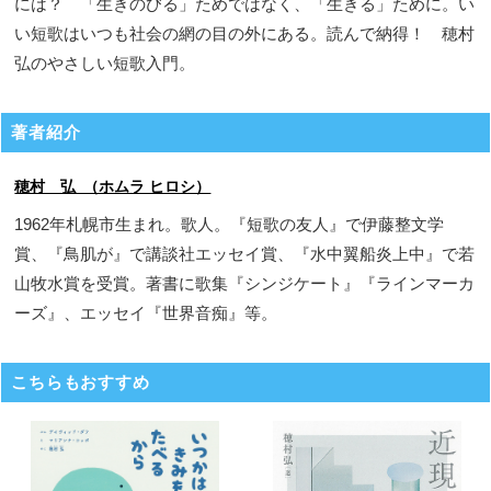
には？ 「生きのびる」ためではなく、「生きる」ために。い
い短歌はいつも社会の網の目の外にある。読んで納得！ 穂村
弘のやさしい短歌入門。
著者紹介
穂村 弘 （ホムラ ヒロシ）
1962年札幌市生まれ。歌人。『短歌の友人』で伊藤整文学
賞、『鳥肌が』で講談社エッセイ賞、『水中翼船炎上中』で若
山牧水賞を受賞。著書に歌集『シンジケート』『ラインマーカ
ーズ』、エッセイ『世界音痴』等。
こちらもおすすめ