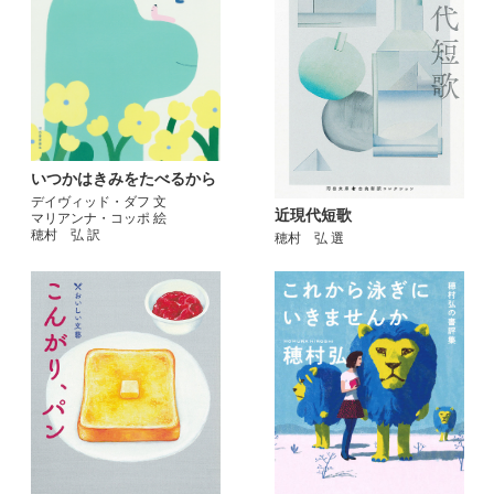
いつかはきみをたべるから
デイヴィッド・ダフ 文
近現代短歌
マリアンナ・コッポ 絵
穂村 弘 訳
穂村 弘 選