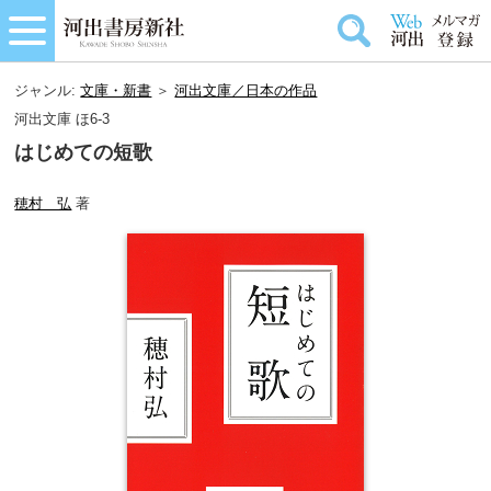
ジャンル:
文庫・新書
＞
河出文庫／日本の作品
河出文庫 ほ6-3
はじめての短歌
穂村 弘
著