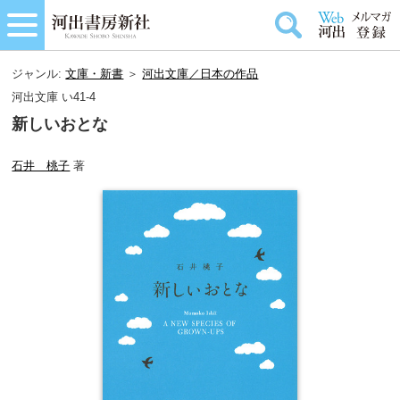
ジャンル:
文庫・新書
＞
河出文庫／日本の作品
河出文庫 い41-4
新しいおとな
石井 桃子
著