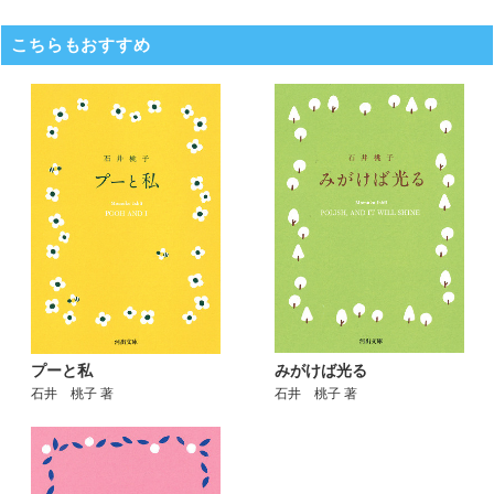
こちらもおすすめ
みがけば光る
プーと私
石井 桃子 著
石井 桃子 著