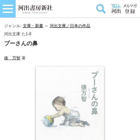
ジャンル:
文庫・新書
＞
河出文庫／日本の作品
河出文庫 た1-8
プーさんの鼻
俵 万智
著