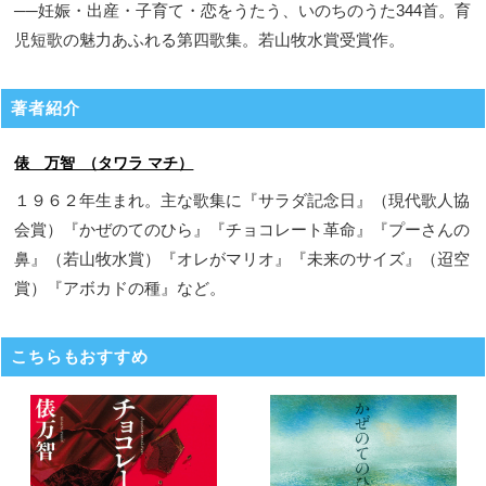
──妊娠・出産・子育て・恋をうたう、いのちのうた344首。育
児短歌の魅力あふれる第四歌集。若山牧水賞受賞作。
著者紹介
俵 万智 （タワラ マチ）
１９６２年生まれ。主な歌集に『サラダ記念日』（現代歌人協
会賞）『かぜのてのひら』『チョコレート革命』『プーさんの
鼻』（若山牧水賞）『オレがマリオ』『未来のサイズ』（迢空
賞）『アボカドの種』など。
こちらもおすすめ