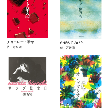
チョコレート革命
かぜのてのひら
俵 万智 著
俵 万智 著