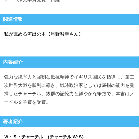
関連情報
私が薦める河出の本【星野智幸さん】
内容紹介
強力な統率力と強靭な抵抗精神でイギリス国民を指導し、第二
次世界大戦を勝利に導き、戦時政治家としては屈指の能力を発
揮したチャーチル。抜群の記憶力と鮮やかな筆致で、本書はノ
ーベル文学賞を受賞。
著者紹介
Ｗ・Ｓ・チャーチル （チャーチル,W･S）