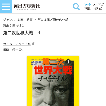
ジャンル:
文庫・新書
＞
河出文庫／海外の作品
河出文庫 チ3-1
第二次世界大戦 １
Ｗ・Ｓ・チャーチル
著
佐藤 亮一
訳