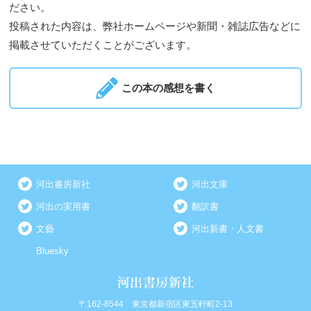
ださい。
投稿された内容は、弊社ホームページや新聞・雑誌広告などに
掲載させていただくことがございます。
この本の感想を書く
河出書房新社
河出文庫
河出の実用書
翻訳書
文藝
河出新書・人文書
Bluesky
〒162-8544 東京都新宿区東五軒町2-13