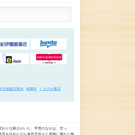
東京都書店案内
有隣堂
くまざわ書店
変わりな騎士がいた。甲冑のなかは、空っ
寓意を込めながら奇想天外さと冒険に満ちた愉