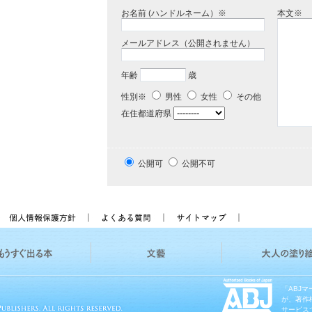
お名前 (ハンドルネーム）※
本文※
メールアドレス（公開されません）
年齢
歳
性別※
男性
女性
その他
在住都道府県
公開可
公開不可
「ABJ
が、著作
サービス