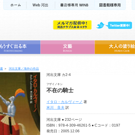
書
＞
河出文庫／海外の作品
河出文庫 カ2-4
フザイノキシ
不在の騎士
イタロ・カルヴィーノ
著
米川 良夫
訳
河出文庫 ● 232ページ
ISBN：978-4-309-46261-5 ● Cコード：0197
発売日：2005.12.06