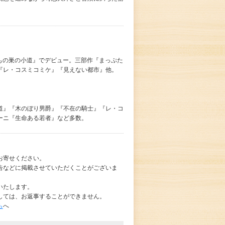
くもの巣の小道』でデビュー。三部作『まっぷた
『レ・コスミコミケ』『見えない都市』他。
の小道』『木のぼり男爵』『不在の騎士』『レ・コ
ーニ『生命ある若者』など多数。
お寄せください。
告などに掲載させていただくことがございま
いたします。
しては、お返事することができません。
ら
へ