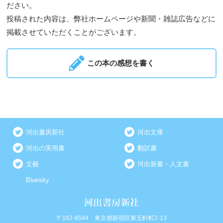
ださい。
投稿された内容は、弊社ホームページや新聞・雑誌広告などに
掲載させていただくことがございます。
この本の感想を書く
河出書房新社
河出文庫
河出の実用書
翻訳書
文藝
河出新書・人文書
Bluesky
〒162-8544 東京都新宿区東五軒町2-13