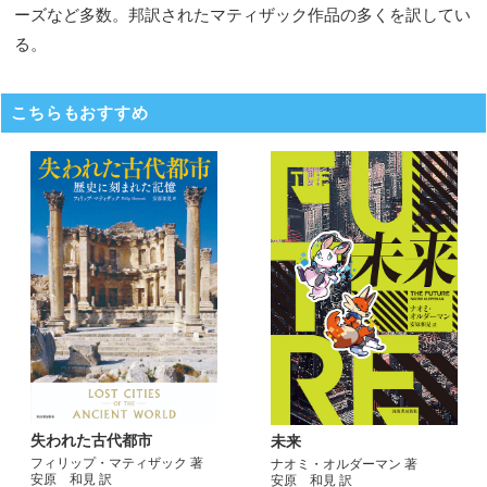
ーズなど多数。邦訳されたマティザック作品の多くを訳してい
る。
こちらもおすすめ
失われた古代都市
未来
フィリップ・マティザック 著
ナオミ・オルダーマン 著
安原 和見 訳
安原 和見 訳