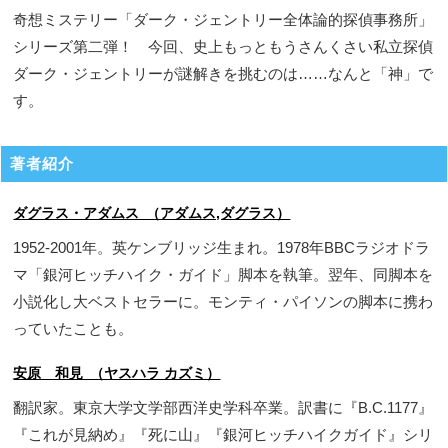
奇想ミステリー「ダーク・ジェントリー全体論的探偵事務所」
シリーズ第二弾！ 今回、史上もっともうさんくさい私立探偵
ダーク・ジェントリーが謎解きを挑むのは……なんと「神」で
す。
著者紹介
ダグラス・アダムス （アダムス,ダグラス）
1952-2001年。英ケンブリッジ生まれ。1978年BBCラジオドラ
マ「銀河ヒッチハイク・ガイド」脚本を執筆。翌年、同脚本を
小説化し大ベストセラーに。モンティ・パイソンの脚本に携わ
っていたことも。
安原 和見 （ヤスハラ カズミ）
翻訳家。東京大学文学部西洋史学科卒業。訳書に『B.C.1177』
『これが見納め』『死に山』『銀河ヒッチハイクガイド』シリ