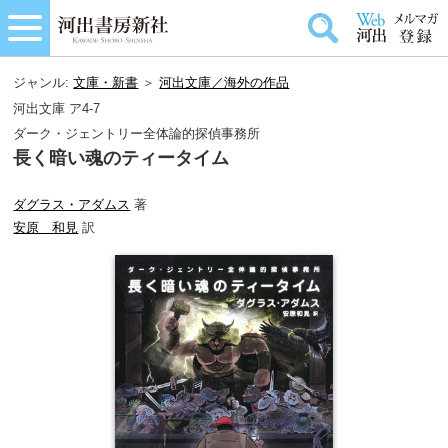
ジャンル:
文庫・新書
＞
河出文庫／海外の作品
河出文庫 ア4-7
ダーク・ジェントリー全体論的探偵事務所
長く暗い魂のティータイム
ダグラス・アダムス
著
安原 和見
訳