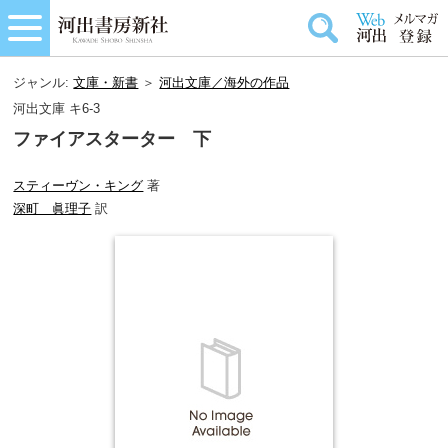
ジャンル:
文庫・新書
＞
河出文庫／海外の作品
河出文庫 キ6-3
ファイアスターター 下
スティーヴン・キング
著
深町 眞理子
訳