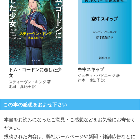
空中スキップ
トム・ゴードンに恋した少
女
ジュディ・バドニッツ 著
岸本 佐知子 訳
スティーヴン・キング 著
池田 真紀子 訳
この本の感想をおよせ下さい
本書をお読みになったご意見・ご感想などをお気軽にお寄せく
ださい。
投稿された内容は、弊社ホームページや新聞・雑誌広告などに