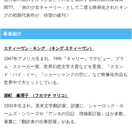
関??。「炎の少女チャーリー」として二度も映画化されたキン
グの初期代表作が、待望の復刊！
著者紹介
スティーヴン・キング （キング,スティーヴン）
1947年アメリカ生まれ。74年『キャリー』でデビュー。ブラ
ム・ストーカー賞、世界幻想文学大賞などを受賞。『スタン
ド・バイ・ミー』『ショーシャンクの空に』など映像化作品も
世界中で大ヒットしている。
深町 眞理子 （フカマチ マリコ）
1931年生まれ。英米文学翻訳家。訳書に、シャーロック・ホ
ームズ・シリーズや『アンネの日記 増補新訂版』ほか多数。
著書に『翻訳者の仕事部屋』がある。