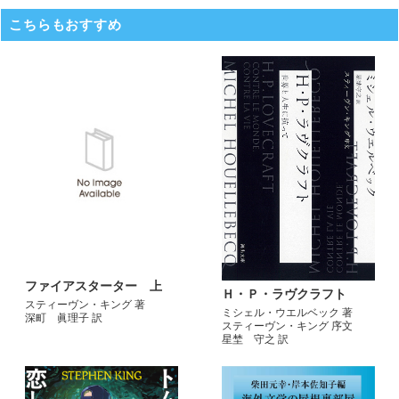
こちらもおすすめ
ファイアスターター 上
Ｈ・Ｐ・ラヴクラフト
スティーヴン・キング 著
ミシェル・ウエルベック 著
深町 眞理子 訳
スティーヴン・キング 序文
星埜 守之 訳