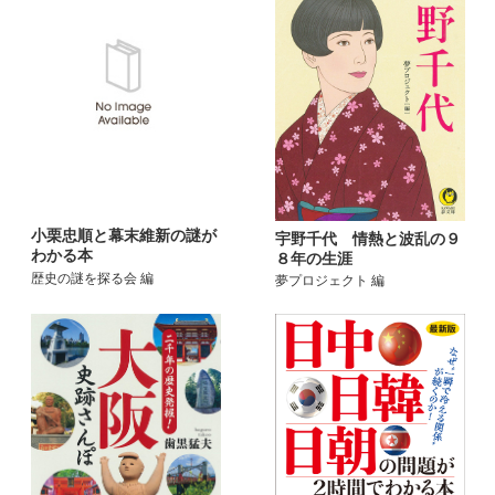
小栗忠順と幕末維新の謎が
宇野千代 情熱と波乱の９
わかる本
８年の生涯
歴史の謎を探る会 編
夢プロジェクト 編