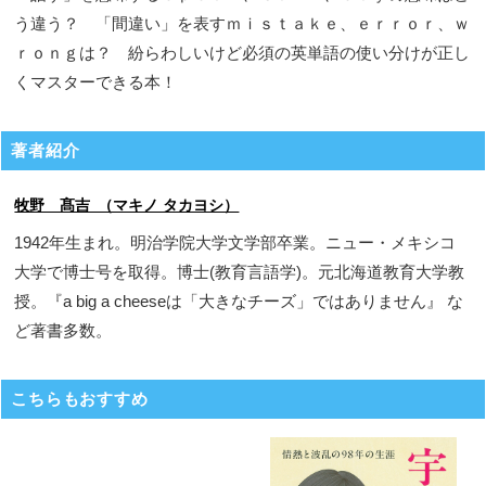
う違う？ 「間違い」を表すｍｉｓｔａｋｅ、ｅｒｒｏｒ、ｗ
ｒｏｎｇは？ 紛らわしいけど必須の英単語の使い分けが正し
くマスターできる本！
著者紹介
牧野 髙吉 （マキノ タカヨシ）
1942年生まれ。明治学院大学文学部卒業。ニュー・メキシコ
大学で博士号を取得。博士(教育言語学)。元北海道教育大学教
授。『a big a cheeseは「大きなチーズ」ではありません』 な
ど著書多数。
こちらもおすすめ