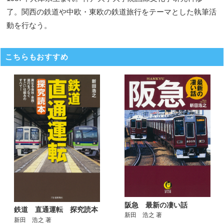
了。関西の鉄道や中欧・東欧の鉄道旅行をテーマとした執筆活
動を行なう。
こちらもおすすめ
阪急 最新の凄い話
鉄道 直通運転 探究読本
新田 浩之 著
新田 浩之 著