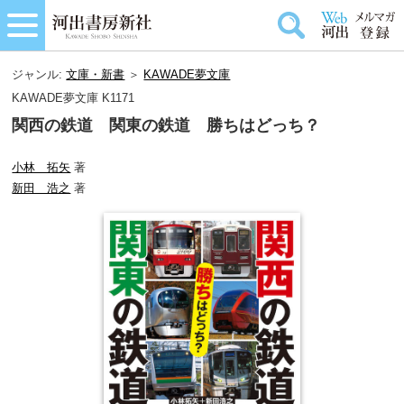
ジャンル:
文庫・新書
＞
KAWADE夢文庫
KAWADE夢文庫 K1171
関西の鉄道 関東の鉄道 勝ちはどっち？
小林 拓矢
著
新田 浩之
著