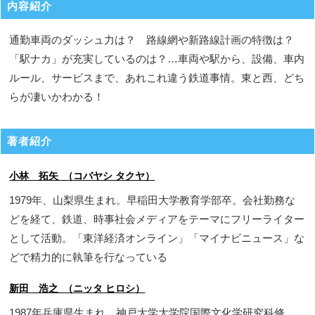
内容紹介
通勤車両のダッシュ力は？ 路線網や新路線計画の特徴は？
「駅ナカ」が充実しているのは？…車両や駅から、設備、車内
ルール、サービスまで、あれこれ違う鉄道事情。東と西、どち
らが凄いかわかる！
著者紹介
小林 拓矢 （コバヤシ タクヤ）
1979年、山梨県生まれ。早稲田大学教育学部卒。会社勤務な
どを経て、鉄道、時事社会メディアをテーマにフリーライター
として活動。「東洋経済オンライン」「マイナビニュース」な
どで精力的に執筆を行なっている
新田 浩之 （ニッタ ヒロシ）
1987年兵庫県生まれ。神戸大学大学院国際文化学研究科修