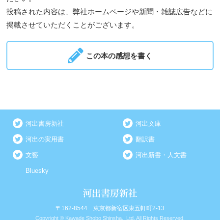
投稿された内容は、弊社ホームページや新聞・雑誌広告などに
掲載させていただくことがございます。
この本の感想を書く
河出書房新社
河出文庫
河出の実用書
翻訳書
文藝
河出新書・人文書
Bluesky
〒162-8544 東京都新宿区東五軒町2-13
Copyright © Kawade Shobo Shinsha., Ltd. All Rights Reserved.