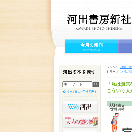
ジャンル:
哲学・思
シリーズ:
14歳の
「私は無宗
こういう人