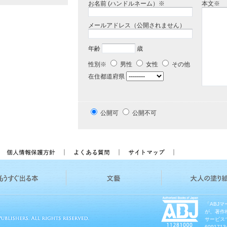
お名前 (ハンドルネーム）※
本文※
メールアドレス（公開されません）
年齢
歳
性別※
男性
女性
その他
在住都道府県
公開可
公開不可
「ABJ
が、著作
サービス
60917