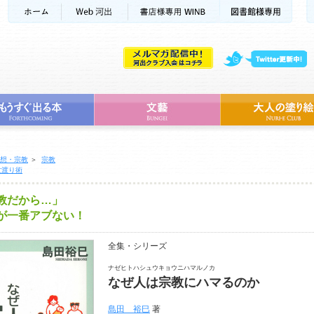
想・宗教
＞
宗教
世渡り術
教だから…」
が一番アブない！
全集・シリーズ
ナゼヒトハシュウキョウニハマルノカ
なぜ人は宗教にハマるのか
島田 裕巳
著