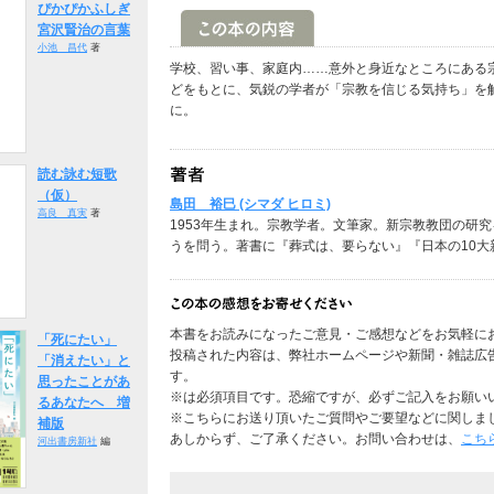
ぴかぴかふしぎ
宮沢賢治の言葉
小池 昌代
著
学校、習い事、家庭内……意外と身近なところにある宗
どをもとに、気鋭の学者が「宗教を信じる気持ち」を
に。
読む詠む短歌
（仮）
島田 裕巳 (シマダ ヒロミ)
高良 真実
著
1953年生まれ。宗教学者。文筆家。新宗教教団の研
うを問う。著書に『葬式は、要らない』『日本の10大
本書をお読みになったご意見・ご感想などをお気軽に
「死にたい」
投稿された内容は、弊社ホームページや新聞・雑誌広
「消えたい」と
す。
思ったことがあ
※は必須項目です。恐縮ですが、必ずご記入をお願い
るあなたへ 増
※こちらにお送り頂いたご質問やご要望などに関しま
補版
あしからず、ご了承ください。お問い合わせは、
こち
河出書房新社
編