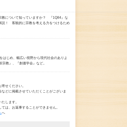
教について知っていますか？ 『1Q84』な
解説！ 客観的に宗教を考える力をつけるため
究をはじめ、幅広い視野から現代社会のありよ
新宗教』、『創価学会』など。
お寄せください。
告などに掲載させていただくことがございま
いたします。
しては、お返事することができません。
ら
へ