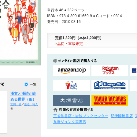
単行本 46 ● 232ページ
ISBN：978-4-309-61659-9 ● Cコード：0314
発売日：2010.03.16
定価1,320円（本体1,200円）
×品切・重版未定
漢文と漢詩が読
める世界（仮）
安田 登
／
渡辺 祐真
著
三省堂書店・岩波ブックセンター
紀伊國屋書店
丸善ジュンク堂書店