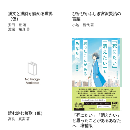
漢文と漢詩が読める世界
ぴかぴかふしぎ宮沢賢治の
（仮）
言葉
安田 登 著
小池 昌代 著
渡辺 祐真 著
読む詠む短歌（仮）
「死にたい」「消えたい」
高良 真実 著
と思ったことがあるあなた
へ 増補版