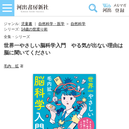
ジャンル:
児童書
｜
自然科学・医学
＞
自然科学
シリーズ:
14歳の世渡り術
全集・シリーズ
世界一やさしい脳科学入門 やる気が出ない理由は
脳に聞いてください
毛内 拡
著