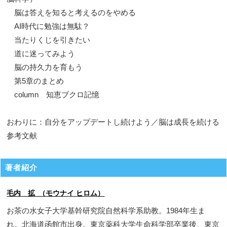
脳は答えを知ると考えるのをやめる
AI時代に勉強は無駄？
当たりくじを引きたい
道に迷ってみよう
脳の持久力を育もう
第5章のまとめ
column 知恵ブクロ記憶
おわりに：自分をアップデートし続けよう／脳は成長を続ける
参考文献
著者紹介
毛内 拡 （モウナイ ヒロム）
お茶の水女子大学基幹研究院自然科学系助教。1984年生ま
れ。北海道函館市出身。東京薬科大学生命科学部卒業後、東京