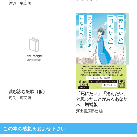
渡辺 祐真 著
読む詠む短歌（仮）
「死にたい」「消えたい」
高良 真実 著
と思ったことがあるあなた
へ 増補版
河出書房新社 編
この本の感想をおよせ下さい