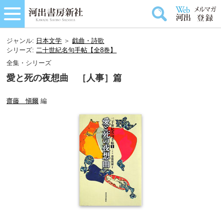
ジャンル:
日本文学
＞
戯曲・詩歌
シリーズ:
二十世紀名句手帖【全8巻】
全集・シリーズ
愛と死の夜想曲 ［人事］篇
齋藤 愼爾
編