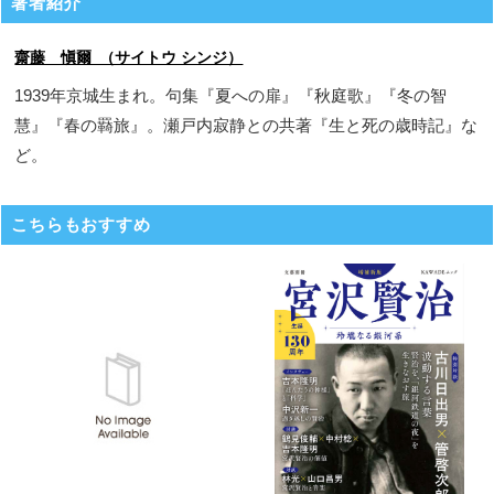
著者紹介
齋藤 愼爾 （サイトウ シンジ）
1939年京城生まれ。句集『夏への扉』『秋庭歌』『冬の智
慧』『春の羇旅』。瀬戸内寂静との共著『生と死の歳時記』な
ど。
こちらもおすすめ