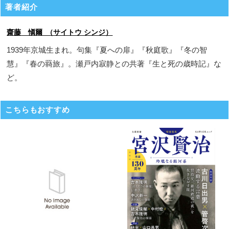
著者紹介
齋藤 愼爾 （サイトウ シンジ）
1939年京城生まれ。句集『夏への扉』『秋庭歌』『冬の智
慧』『春の羇旅』。瀬戸内寂静との共著『生と死の歳時記』な
ど。
こちらもおすすめ