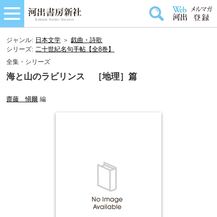
ジャンル:
日本文学
＞
戯曲・詩歌
シリーズ:
二十世紀名句手帖【全8巻】
全集・シリーズ
海と山のラビリンス ［地理］篇
齋藤 愼爾
編