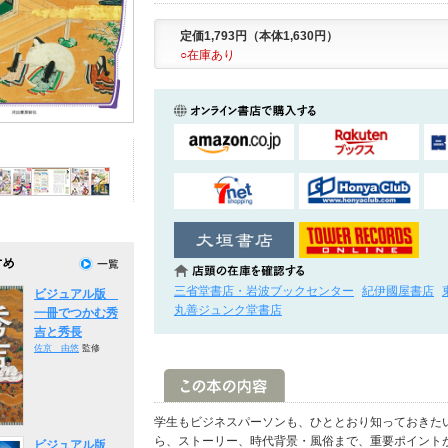
定価1,793円（本体1,630円）
○在庫あり
三省堂書店・岩波ブックセンター
紀伊國屋書店
ビジュアル版
丸善ジュンク堂書店
一冊でつかむ秀
吉と秀長
佐京 由悠
監修
学生もビジネスパーソンも、ひととおり知っておきた
ら、ストーリー、時代背景・風俗まで、重要ポイント
ビジュアル版