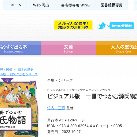
理・民俗
＞
日本の歴史
ル版 一冊でつかむシリーズ
全集・シリーズ
ビジュアルバンイッサツデツカムゲンジモノガタリ
ビジュアル版 一冊でつかむ源氏物
竹内 正彦
監修
単行本 A5 ● 128ページ
ISBN：978-4-309-62954-4 ● Cコード：0395
発売日：2023.10.27