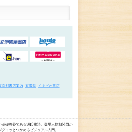
東京都書店案内
有隣堂
くまざわ書店
い基礎教養である源氏物語。登場人物相関図か
がグイッとつかめるビジュアル入門。