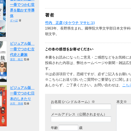
一冊でつかむ世
界を動かす半導
体
ずーぼ
著
竹内 正彦 (タケウチ マサヒコ)
1963年、長野県生まれ。國學院大學文学部日本文学
朝文学。
ビジュアル版
一冊でつかむ古
代史と豪族
本書をお読みになったご意見・ご感想などをお気軽に
瀧音 能之
監修
投稿された内容は、弊社ホームページや新聞・雑誌広
す。
※は必須項目です。恐縮ですが、必ずご記入をお願い
※こちらにお送り頂いたご質問やご要望などに関しま
あしからず、ご了承ください。お問い合わせは、
こち
ビジュアル版
一冊でつかむ日
本のしきたり
お名前 (ハンドルネーム）※
本文※
永田 美穂
監修
メールアドレス（公開されません）
年齢
歳