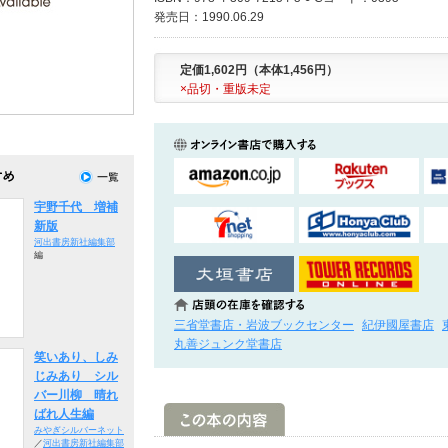
発売日：1990.06.29
定価1,602円（本体1,456円）
×品切・重版未定
宇野千代 増補
新版
河出書房新社編集部
編
三省堂書店・岩波ブックセンター
紀伊國屋書店
丸善ジュンク堂書店
笑いあり、しみ
じみあり シル
バー川柳 晴れ
ばれ人生編
みやぎシルバーネット
／
河出書房新社編集部