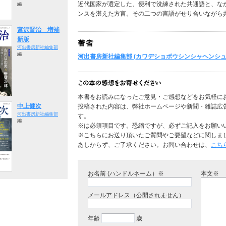
近代国家が選定した、便利で洗練された共通語と、な
編
ンスを湛えた方言。その二つの言語がせり合いながら
宮沢賢治 増補
新版
河出書房新社編集部
編
河出書房新社編集部 (カワデショボウシンシャヘンシュ
本書をお読みになったご意見・ご感想などをお気軽に
中上健次
投稿された内容は、弊社ホームページや新聞・雑誌広
河出書房新社編集部
す。
編
※は必須項目です。恐縮ですが、必ずご記入をお願い
※こちらにお送り頂いたご質問やご要望などに関しま
あしからず、ご了承ください。お問い合わせは、
こち
お名前 (ハンドルネーム）※
本文※
メールアドレス（公開されません）
年齢
歳