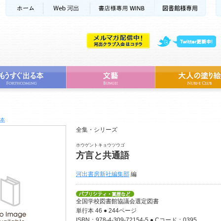
本
全集・シリーズ
ホウゲントキョウツウゴ
方言と共通語
河出書房新社編集部
編
全国学校図書館協議会選定図書
単行本 46 ● 244ページ
ISBN：978-4-309-72154-5 ● Cコード：0395