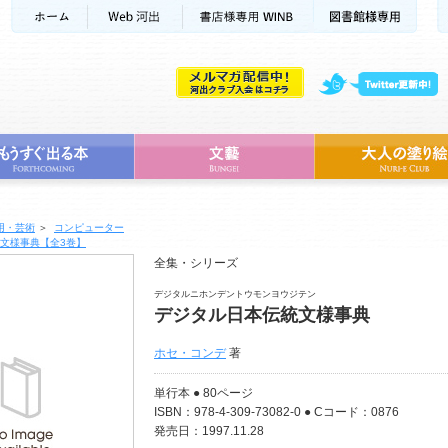
用・芸術
＞
コンピューター
文様事典【全3巻】
全集・シリーズ
デジタルニホンデントウモンヨウジテン
デジタル日本伝統文様事典
ホセ・コンデ
著
単行本 ● 80ページ
ISBN：978-4-309-73082-0 ● Cコード：0876
発売日：1997.11.28