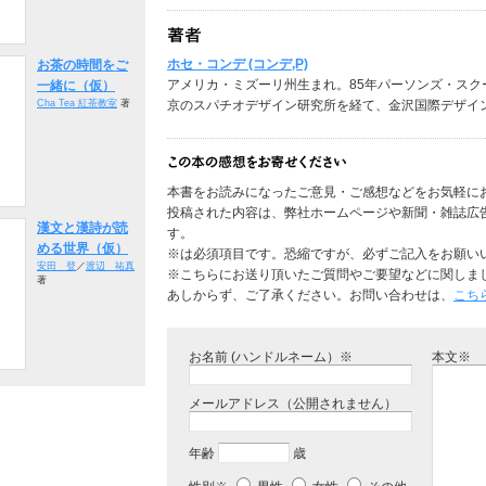
ホセ・コンデ (コンデ,P)
お茶の時間をご
アメリカ・ミズーリ州生まれ。85年パーソンズ・スクー
一緒に（仮）
京のスパチオデザイン研究所を経て、金沢国際デザイ
Cha Tea 紅茶教室
著
本書をお読みになったご意見・ご感想などをお気軽に
投稿された内容は、弊社ホームページや新聞・雑誌広
漢文と漢詩が読
す。
める世界（仮）
※は必須項目です。恐縮ですが、必ずご記入をお願い
安田 登
／
渡辺 祐真
※こちらにお送り頂いたご質問やご要望などに関しま
著
あしからず、ご了承ください。お問い合わせは、
こち
お名前 (ハンドルネーム）※
本文※
メールアドレス（公開されません）
年齢
歳