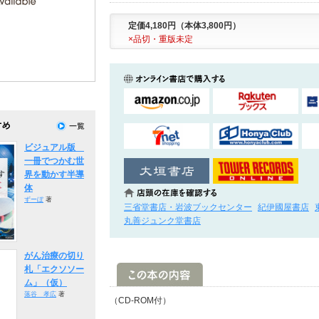
定価4,180円（本体3,800円）
×品切・重版未定
ビジュアル版
一冊でつかむ世
界を動かす半導
体
ずーぼ
著
三省堂書店・岩波ブックセンター
紀伊國屋書店
丸善ジュンク堂書店
がん治療の切り
札「エクソソー
ム」（仮）
落谷 孝広
著
（CD-ROM付）