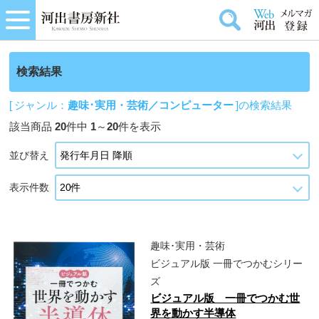
検索結果
[ ジャンル：
趣味･実用・芸術／コンピューター
]の検索結果
該当商品
20
件中
1
～
20
件を表示
並び替え
表示件数
趣味･実用・芸術
ビジュアル版 一冊でつかむシリー
ズ
ビジュアル版 一冊でつかむ世
界を動かす半導体