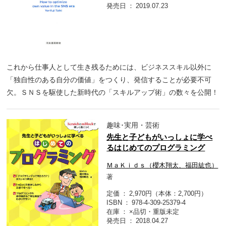
発売日
2019.07.23
これから仕事人として生き残るためには、ビジネススキル以外に
「独自性のある自分の価値」をつくり、発信することが必要不可
欠。ＳＮＳを駆使した新時代の「スキルアップ術」の数々を公開！
趣味･実用・芸術
先生と子どもがいっしょに学べ
るはじめてのプログラミング
ＭａＫｉｄｓ（櫻木翔太、福田紘也）
著
定価
2,970円（本体：2,700円）
ISBN
978-4-309-25379-4
在庫
×品切・重版未定
発売日
2018.04.27