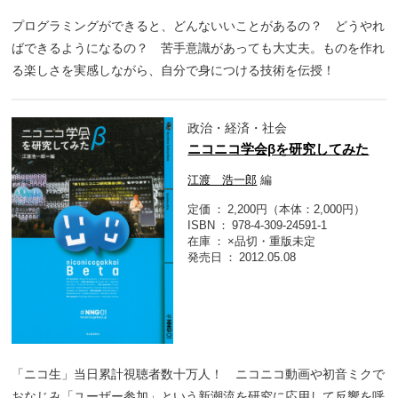
プログラミングができると、どんないいことがあるの？ どうやれ
ばできるようになるの？ 苦手意識があっても大丈夫。ものを作れ
る楽しさを実感しながら、自分で身につける技術を伝授！
政治・経済・社会
ニコニコ学会βを研究してみた
江渡 浩一郎
編
定価
2,200円（本体：2,000円）
ISBN
978-4-309-24591-1
在庫
×品切・重版未定
発売日
2012.05.08
「ニコ生」当日累計視聴者数十万人！ ニコニコ動画や初音ミクで
おなじみ「ユーザー参加」という新潮流を研究に応用して反響を呼