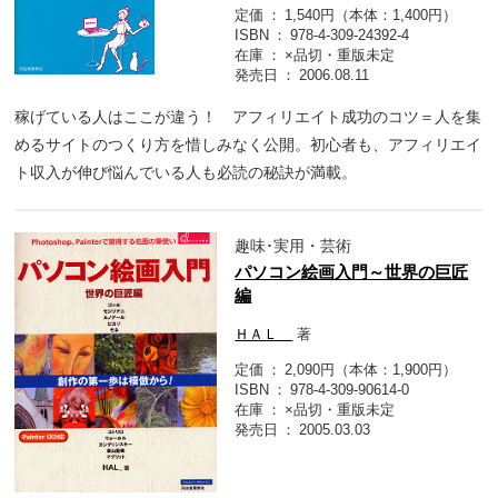
定価
1,540円（本体：1,400円）
ISBN
978-4-309-24392-4
在庫
×品切・重版未定
発売日
2006.08.11
稼げている人はここが違う！ アフィリエイト成功のコツ＝人を集
めるサイトのつくり方を惜しみなく公開。初心者も、アフィリエイ
ト収入が伸び悩んでいる人も必読の秘訣が満載。
趣味･実用・芸術
パソコン絵画入門～世界の巨匠
編
ＨＡＬ＿
著
定価
2,090円（本体：1,900円）
ISBN
978-4-309-90614-0
在庫
×品切・重版未定
発売日
2005.03.03