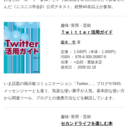
んだ《ニコニコ学会β》公式テキスト。総勢40名以上が参加。
趣味･実用・芸術
Ｔｗｉｔｔｅｒ活用ガイド
藤本 壱
著
定価
1,540円（本体：1,400円）
ISBN
978-4-309-26997-9
在庫
×品切・重版未定
発売日
2008.02.18
いま話題の掲示板コミュニケーション「Twitter」。ブログやSNS、
メッセンジャーとも違う、気楽な使い勝手が人気。基本的な使い方
から関連ツール、ブログとの連携方法などを解説しています。
趣味･実用・芸術
セカンドライフを楽しむ本