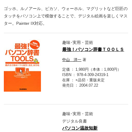
ゴッホ、ルノアール、ピカソ、ウォーホル、マグリットなど巨匠の
タッチをパソコン上で模倣することで、デジタル絵画を楽しくマス
ター。Painter IX対応。
趣味･実用・芸術
最強！パソコン辞書ＴＯＯＬＳ
中山 洋一
著
定価
1,980円（本体：1,800円）
ISBN
978-4-309-24319-1
在庫
×品切・重版未定
発売日
2004.07.22
趣味･実用・芸術
デジタル良書
パソコン温故知新