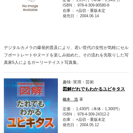
ISBN
978-4-309-90580-8
在庫
×品切・重版未定
発売日
2004.06.14
デジタルカメラの爆発的普及により、若い世代の女性が気軽にセル
フポートレートやヌードを楽しみ始めた。その流れを先取りした写
真家5人によるガーリーテイスト写真集。
趣味･実用・芸術
図解だれでもわかるユビキタス
橋本 浩
著
定価
1,430円（本体：1,300円）
ISBN
978-4-309-24312-2
在庫
×品切・重版未定
発売日
2004.05.12