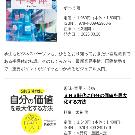
ずーぼ
著
定価
1,980円（本体：1,800円）
ISBN
978-4-309-62963-6
在庫
△3週間～
発売日
2025.03.26
学生もビジネスパーソンも、ひととおり知っておきたい基礎教養で
ある半導体の知識。そのしくみから、最新業界事情、国際情勢ま
で、重要ポイントがグイッとつかめるビジュアル入門。
趣味･実用・芸術
ＳＮＳ時代に自分の価値を最大
化する方法
頼藤 太希
著
定価
1,540円（本体：1,400円）
ISBN
978-4-309-24917-9
在庫
×品切・重版未定