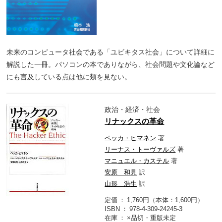
未来のコンピュータ社会である「ユビキタス社会」について詳細に
解説した一冊。パソコンの本でありながら、社会問題や文化論など
にも言及している点は他に類を見ない。
政治・経済・社会
リナックスの革命
ペッカ・ヒマネン
著
リーナス・トーヴァルズ
著
マニュエル・カステル
著
安原 和見
訳
山形 浩生
訳
定価
1,760円（本体：1,600円）
ISBN
978-4-309-24245-3
在庫
×品切・重版未定